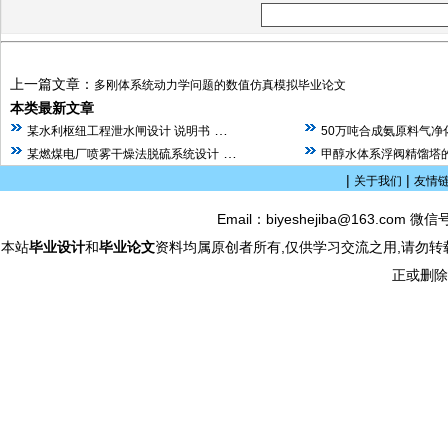
上一篇文章：
多刚体系统动力学问题的数值仿真模拟毕业论文
本类最新文章
…
某水利枢纽工程泄水闸设计 说明书
50万吨合成氨原料气净
…
某燃煤电厂喷雾干燥法脱硫系统设计
甲醇水体系浮阀精馏塔的
|
|
关于我们
友情
Email：biyeshejiba@163.com 微信
本站
毕业设计
和
毕业论文
资料均属原创者所有,仅供学习交流之用,请勿转
正或删除