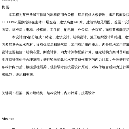
摘 要
本工程为某开放城市拟建的出租商用办公楼，底层提供大楼管理、出租店面及快餐
11000m2,层数控制在主体11层左右，建筑高度≤40米。建筑场地见附图。首
面等。标准层：电梯、楼梯间、卫生间、配电房；办公室、会议室，面积要求能灵
本设计由5部分组成：绪论，建筑设计、结构设计、施工组织设计和结语。建筑设
丙多层复合放水卷材，设有保温层和隔气层，采用有组织内排水。内外墙均采用混凝土
设计主要包括：结构布置、刚度计算、内力计算和配筋计算。确定结构方案时尽可
刚度特征值处于合理范围；进行竖向荷载和水平荷载作用下的内力计算，合理进行
各构件内力后，根据强柱弱梁，强剪弱弯的抗震设计原则，对构件组合后内力进行
求规范，详尽和美观。
关键词：框架—剪力墙结构，结构设计，内力计算，抗震设计
Abstract