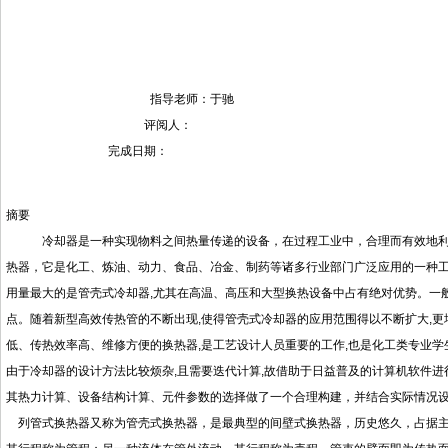
指导老师：于驰
评阅人：
完成日期：
摘要
冷却器是一种实现物料之间热量传递的设备，在过程工业中，合理而有效地利用
热器，它是化工、炼油、动力、食品、冶金、制药等诸多行业部门广泛应用的一种工
用量最大的是管壳式冷却器,尤其在高温、高压和大型换热设备中占有绝对优势。一般
点。随着新型高效传热管的不断出现,使得管壳式冷却器的应用范围得以不断扩大,
低、传热效率高、维修方便的换热器,是工艺设计人员重要的工作,也是化工类专业
由于冷却器的设计方法比较烦杂,且需要迭代计算,故借助于日益普及的计算机软件
其热力计算、设备结构计算、元件参数的选择做了一个合理构建，并结合实际情况
列管式换热器又称为管壳式换热器，是最典型的间壁式换热器，历史悠久，占据主