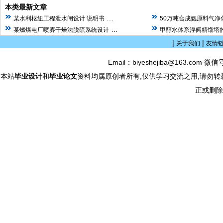
本类最新文章
…
某水利枢纽工程泄水闸设计 说明书
50万吨合成氨原料气净
…
某燃煤电厂喷雾干燥法脱硫系统设计
甲醇水体系浮阀精馏塔的
|
|
关于我们
友情
Email：biyeshejiba@163.com 微信
本站
毕业设计
和
毕业论文
资料均属原创者所有,仅供学习交流之用,请勿转
正或删除