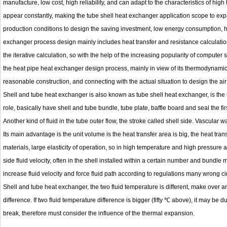
manufacture, low cost, high reliability, and can adapt to the characteristics of hig
appear constantly, making the tube shell heat exchanger application scope to expa
production conditions to design the saving investment, low energy consumption, h
exchanger process design mainly includes heat transfer and resistance calculati
the iterative calculation, so with the help of the increasing popularity of computer
the heat pipe heat exchanger design process, mainly in view of its thermodynamic
reasonable construction, and connecting with the actual situation to design the ai
Shell and tube heat exchanger is also known as tube shell heat exchanger, is the 
role, basically have shell and tube bundle, tube plate, baffle board and seal the fir
Another kind of fluid in the tube outer flow, the stroke called shell side. Vascular wa
Its main advantage is the unit volume is the heat transfer area is big, the heat trans
materials, large elasticity of operation, so in high temperature and high pressure 
side fluid velocity, often in the shell installed within a certain number and bundle m
increase fluid velocity and force fluid path according to regulations many wrong ci
Shell and tube heat exchanger, the two fluid temperature is different, make over a
difference. If two fluid temperature difference is bigger (fifty ℃ above), it may b
break, therefore must consider the influence of the thermal expansion.