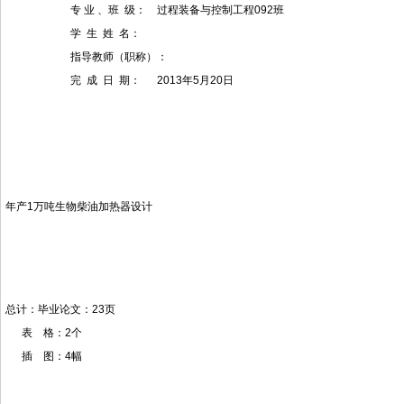
专 业 、班 级： 过程装备与控制工程092班
学 生 姓 名：
指导教师（职称）：
完 成 日 期： 2013年5月20日
年产1万吨生物柴油加热器设计
总计：毕业论文：23页
表 格：2个
插 图：4幅