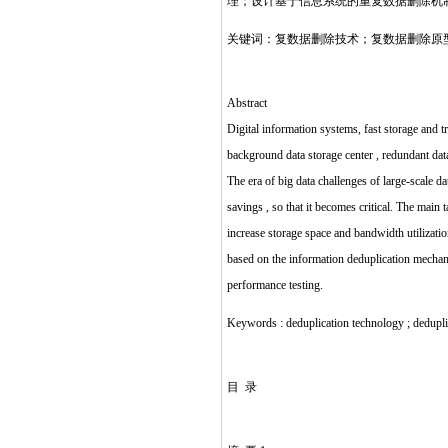
理；设计基于信息系统的重复数据删除机制
关键词：复数据删除技术；复数据删除原型系
Abstract
Digital information systems, fast storage and t
background data storage center , redundant dat
The era of big data challenges of large-scale da
savings , so that it becomes critical. The main
increase storage space and bandwidth utilizati
based on the information deduplication mechan
performance testing.
Keywords : deduplication technology ; dedupli
目 录