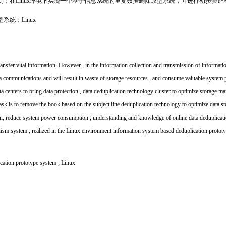
；在Linux环境下实现一个基于信息系统的重复数据删除原型系统，并进行初步验证
统；Linux
ransfer vital information. However , in the information collection and transmission of informatio
a communications and will result in waste of storage resources , and consume valuable system 
ta centers to bring data protection , data deduplication technology cluster to optimize storage m
 task is to remove the book based on the subject line deduplication technology to optimize data
on, reduce system power consumption ; understanding and knowledge of online data deduplication
ism system ; realized in the Linux environment information system based deduplication prototy
cation prototype system ; Linux