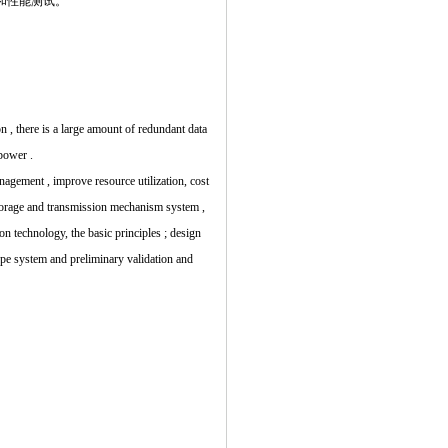
和性能测试。
n , there is a large amount of redundant data
power .
anagement , improve resource utilization, cost
 storage and transmission mechanism system ,
 technology, the basic principles ; design
pe system and preliminary validation and