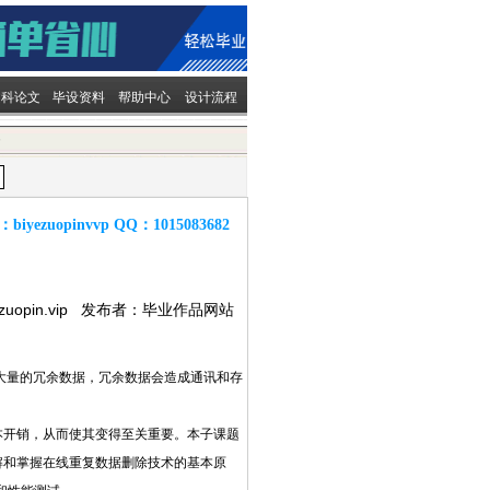
文科论文
毕设资料
帮助中心
设计流程
容
：
biyezuopinvvp
QQ：
1015083682
ezuopin.vip 发布者：毕业作品网站
大量的冗余数据，冗余数据会造成通讯和存
本开销，从而使其变得至关重要。本子课题
解和掌握在线重复数据删除技术的基本原