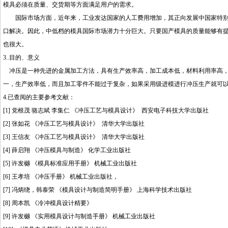
模具必须在质量、交货期等方面满足用户的需求。
国际市场方面，近年来，工业发达国家的人工费用增加，其正向发展中国家特别
口解决。因此，中低档的模具国际市场潜力十分巨大。只要国产模具的质量能够有
也很大。
3..目的、意义
冲压是一种先进的金属加工方法，具有生产效率高，加工成本低，材料利用率高，
一，生产效率低，而且加工零件不能过于复杂，如果采用级进模进行冲压生产就可
4.已查阅的主要参考文献：
[1] 党根茂 骆志斌 李集仁 《冲压工艺与模具设计》 西安电子科技大学出版社
[2] 张如花 《冲压工艺与模具设计》 清华大学出版社
[3] 王信友 《冲压工艺与模具设计》 清华大学出版社
[4] 薛启翔 《冲压模具与制造》 化学工业出版社
[5] 许发樾 《模具标准应用手册》 机械工业出版社
[6] 王孝培 《冲压手册》 机械工业出版社，
[7] 冯炳绕，韩泰荣 《模具设计与制造简明手册》 上海科学技术出版社
[8] 周本凯 《冷冲模具设计精要》
[9] 许发樾 《实用模具设计与制造手册》 机械工业出版社