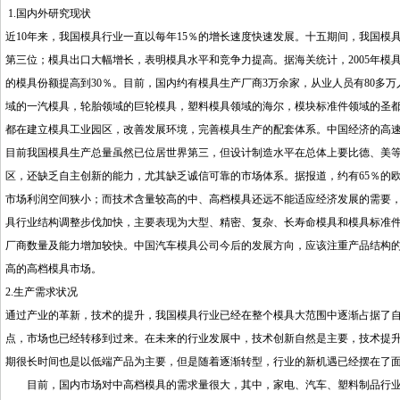
1.国内外研究现状
近10年来，我国模具行业一直以每年15％的增长速度快速发展。十五期间，我国模具行
第三位；模具出口大幅增长，表明模具水平和竞争力提高。据海关统计，2005年模
的模具份额提高到30％。目前，国内约有模具生产厂商3万余家，从业人员有80多
域的一汽模具，轮胎领域的巨轮模具，塑料模具领域的海尔，模块标准件领域的圣
都在建立模具工业园区，改善发展环境，完善模具生产的配套体系。中国经济的高
目前我国模具生产总量虽然已位居世界第三，但设计制造水平在总体上要比德、美
区，还缺乏自主创新的能力，尤其缺乏诚信可靠的市场体系。据报道，约有65％的
市场利润空间狭小；而技术含量较高的中、高档模具还远不能适应经济发展的需要
具行业结构调整步伐加快，主要表现为大型、精密、复杂、长寿命模具和模具标准
厂商数量及能力增加较快。中国汽车模具公司今后的发展方向，应该注重产品结构
高的高档模具市场。
2.生产需求状况
通过产业的革新，技术的提升，我国模具行业已经在整个模具大范围中逐渐占据了
点，市场也已经转移到过来。在未来的行业发展中，技术创新自然是主要，技术提
期很长时间也是以低端产品为主要，但是随着逐渐转型，行业的新机遇已经摆在了
目前，国内市场对中高档模具的需求量很大，其中，家电、汽车、塑料制品行业对