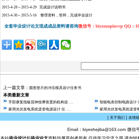
2015-4-28～2015-4-29 完成设计说明书
2015-4-30～2015-5-16 整理资料，答辩，完成毕业设计
全套毕业设计论文现成成品资料请咨询
微信号：biyezuopinvvp QQ：1
上一篇文章：
圆形垫片的冲压模具设计任务书
本类最新文章
…
手部康复指板屈伸按摩装置的机构设
智能电表控制电路设计 
…
家用光伏发电系统逆变电源设计 任
家用光伏发电系统逆变电
|
|
关于我们
友情
Email：biyeshejiba@163.com 微信
本站
毕业设计
和
毕业论文
资料均属原创者所有,仅供学习交流之用,请勿转