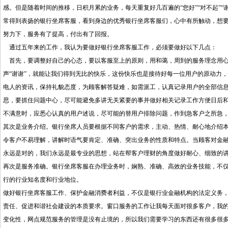
感。但是随着时间的推移，日积月累的业务，每天重复好几百遍的“您好”“对不起”
常得到表扬的银行坐席客服，看到身边的优秀银行坐席客服们，心中有所触动，想
努力下，服务有了提高，付出有了回报。
通过五年来的工作，我认为要做好银行坐席客服工作，必须要做好以下几点
首先，要调整好自己的心态，要以客服至上的原则，用和蔼，周到的服务理念用心
声“谢谢”，就能让我们得到无比的快乐，这份快乐也是接待好每一位用户的原动力
电人的资讯，保持礼貌态度，为顾客解答疑难，如需派工，认真记录用户的全部信
思，要抓住问题中心，尽可能避免多讲无关紧要的事并做好相关记录工作方便日后
不满意时，应悉心认真的用户述说，尽可能的替用户排除问题，作到急客户之所急
其次是业务介绍。银行坐席人员要根据不同客户的需求，主动、热情、耐心地介绍
令客户不易理解，讲解时语气要肯定、准确、突出业务的性质和特点。当顾客对金
永远是对的，我们永远是最专业的思想，站在帮客户理财的角度做好耐心、细致的
再次是服务准确。银行坐席客服在办理业务时，娴熟、准确、高效的业务技能，不
行的行业知名度和行业地位。
做好银行坐席客服工作、保护金融消费者利益，不仅是银行业金融机构的法定义务
责任、促进和谐社会建设的本质要求。窗口服务的工作让我每天面对很多客户，我
变化性，网点规范服务的管理是没有止境的，所以我们需要学习的东西还有很多很多