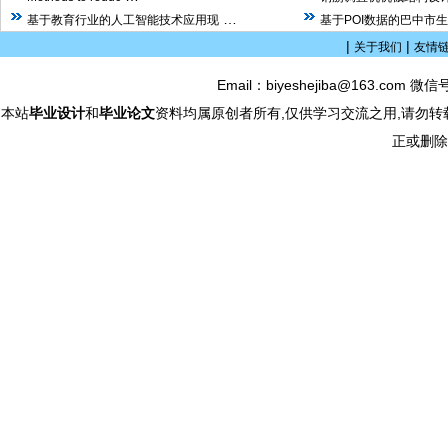
…
基于教育行业的人工智能技术应用现
基于POI数据的巴中市
|
|
关于我们
友情
Email：biyeshejiba@163.com 微信
本站
毕业设计
和
毕业论文
资料均属原创者所有,仅供学习交流之用,请勿转
正或删除