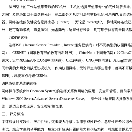
除网络上的工作站使用普通的
PC
机外，主机的选择应使用专业的高性能服务器
之间）及网络出口干线选择光纤，第二部分为从访问层的交换机到用户的
PC
桌面选
器。网络连接的关键设备是路由器（
Router
），无论是
Internet
接入，异地网络连接还
外，还可选磁带机、磁盘阵列、光盘阵列，这些外存设备，均可用于储存海量网络
7)ISP
的选择
选择
ISP
（
Internet Service Provider
，
Internet
服务提供商）对不同类型的校园网络
网）、
CERNET
（国家教育部的教育与科研网）、
ChinaNet
（中国电信网）和
ChinaG
需求，近年来
ChinaUNICOM(
中国联通
)
、
CRC(
铁通
)
、
CNC(
中国网通
)
、
JiTong(
吉通
同种类的大网之间缺乏协调机制，作为校园网络，无论师生有哪些需求，都离不开
ISP
时，就要重点考虑
CERNet
。
8)
网络操作系统的选择
网络操作系统
(Net Operation System)
的选择关系到网络的应用、安全和管理。目前常
Windows 2000 Server/Advanced Server /Datacenter Serve
。 综合以上这些网络操作系
统，以适合各类应用、安全控制和管理。
三、 评分标准
本课程设计实践性、应用性强，突出能力考核，采用形成性评价、总结性评价和综
测试。结合学生的动手能力，独立分析解决问题的能力和创新精神，总结报告以及