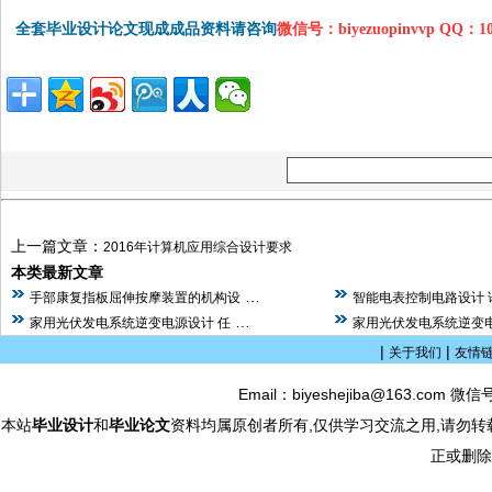
全套毕业设计论文现成成品资料请咨询
微信号：biyezuopinvvp QQ：1
上一篇文章：
2016年计算机应用综合设计要求
本类最新文章
…
手部康复指板屈伸按摩装置的机构设
智能电表控制电路设计 
…
家用光伏发电系统逆变电源设计 任
家用光伏发电系统逆变电
|
|
关于我们
友情
Email：biyeshejiba@163.com 微信
本站
毕业设计
和
毕业论文
资料均属原创者所有,仅供学习交流之用,请勿转
正或删除