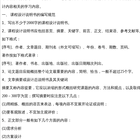
计内容相关的学习内容。
一、 课程设计说明书的编写规范
1
、写出不少于
2000
字的课程设计说明书。
2
、课程设计说明书应包括首页、摘要、关键字、前言、正文、结束语、参考文献等
如下格式：
[
序号
]
、作者、文章题目、期刊名（外文可缩写）、年份、卷号、期数、页码。
著作按如下格式著录：
[
序号
]
、著作者、书名、出版地、出版社、出版日期顺次列出。
3
、论文题目应能概括整个论文最重要的内容，简明、恰当，一般不超过
25
个字。
4
、文章摘要或设计总说明书及其关键词
摘要又称内容提要，它应以浓缩的形式概括研究课题的内容、方法和观点，以及取
200
－
300
字为宜；撰写摘要时应注意以下几点：
(1)
用精炼、概括的语言来表达，每项内容不宜展开论证或说明；
(2)
要客观陈述，不宜加主观评价；
5
、正文部分一般有如下几个方面的内容：
(1)
需求分析
(2)
方案设计