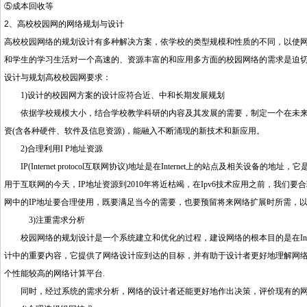
⑤成本回收等
2
、高校校园网的网络规划与设计
高校校园网络的规划设计有多种解决方案，依学校的类型规模和性质的不同，以使
和学生的学习生活对一个高速的、资源丰富的和应用多方面的校园网络的需求是迫
设计与规划高校校园网要求：
1)
设计的校园网方案的设计应符合近、中和长期发展规划
依据学校规模大小，结合学校教学科研的内容及其发展的需要，制定一个在未来
资
(
含各种硬件、软件及信息资源
)
，能融入不断涌现的新技术和新应用。
2)
合理利用
I P
地址资源
IP(Internet protocol
互联网协议
)
地址是在
Internet
上的站点及相关设备的地址，它
用于互联网的今天，
IP
地址资源到
2010
年将近枯竭，在
Ipv6
技术应用之前，我们要合
网中的
IP
地址要合理使用，既要满足当今的需要，也要预留将来网络扩展时所需，
3)
注重需求分析
校园网络的规划设计是一个系统建立和优化的过程，建设网络的根本目的是在
In
计中的重要内容，它提供了网络设计应到达的目标，并有助于设计者更好地理解网
个性能较高的网络计算平台
.
同时，经过系统的需求分析，网络的设计者还能更好地作出决策，评价现有的网