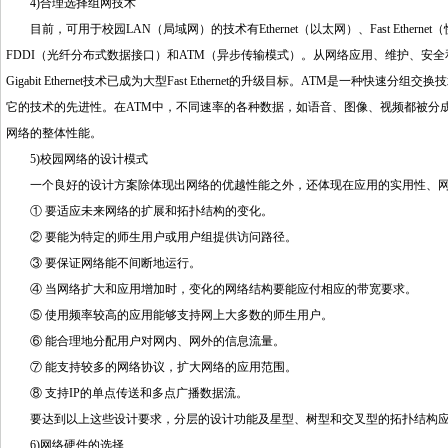
4)
合理选择组网技术
目前，可用于校园
LAN
（局域网）的技术有
Ethernet
（以太网）、
Fast Ethernet
（
FDDI
（光纤分布式数据接口）和
ATM
（异步传输模式）。从网络应用、维护、安全
Gigabit Ethernet
技术已成为大型
Fast Ethernet
的升级目标。
ATM
是一种快速分组交换技
它的技术的先进性。在
ATM
中，不同速率的各种数据，如语音、图像、视频都被分
网络的整体性能。
5)
校园网络的设计模式
一个良好的设计方案除体现出网络的优越性能之外，还体现在应用的实用性、网
① 要适应未来网络的扩展和拓扑结构的变化。
② 要能为特定的师生用户或用户组提供访问路径。
③ 要保证网络能不间断地运行。
④ 当网络扩大和应用增加时，变化的网络结构要能应付相应的带宽要求。
⑤ 使用频率较高的应用能够支持网上大多数的师生用户。
⑥ 能合理地分配用户对网内、网外的信息流量。
⑦ 能支持较多的网络协议，扩大网络的应用范围。
⑧ 支持
IP
的单点传送和多点广播数据流。
要达到以上这些设计要求，分层的设计功能及星型、树型和交叉型的拓扑结构应
6)
网络硬件的选择