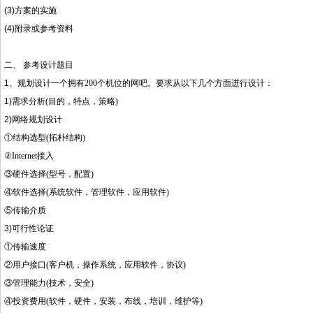
(3)
方案的实施
(4)
附录或参考资料
二、 参考设计题目
1
、规划设计一个拥有
200
个机位的网吧。要求从以下几个方面进行设计：
1)
需求分析
(
目的，特点，策略
)
2)
网络规划设计
①结构选型
(
拓朴结构
)
②
Internet
接入
③硬件选择
(
型号，配置
)
④软件选择
(
系统软件，管理软件，应用软件
)
⑤传输介质
3)
可行性论证
①传输速度
②用户接口
(
客户机，操作系统，应用软件，协议
)
③管理能力
(
技术，安全
)
④投资费用
(
软件，硬件，安装，布线，培训，维护等
)