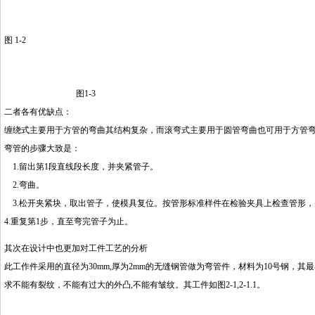
图 1-2
图1-3
二者各有优缺点：
缠绕式主要用于方管的弯曲其结构复杂，而滚弯式主要用于圆管弯曲也可用于方管
弯管的步骤大致是：
1.留出第1段直线段长度，并夹紧管子。
2.弯曲。
3.松开夹紧块，取出管子，使模具复位。按管形标准样件在检验夹具上检查管形，
4.重复第1步，直至弯完管子为止。
其次在设计中也更加对工件工艺的分析
此工作件采用的直径为30mm,厚为2mm的无缝钢管做为弯管件，材料为10号钢，其最
求不能有裂纹，不能有过大的外凸,不能有皱纹。其工件如图2-1,2-1.1。