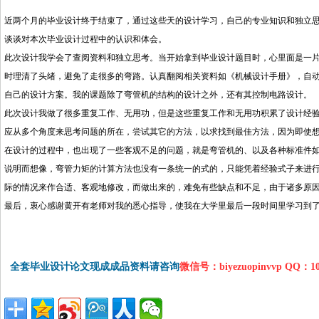
近两个月的毕业设计终于结束了，通过这些天的设计学习，自己的专业知识和独立
谈谈对本次毕业设计过程中的认识和体会。
此次设计我学会了查阅资料和独立思考。当开始拿到毕业设计题目时，心里面是一
时理清了头绪，避免了走很多的弯路。认真翻阅相关资料如《机械设计手册》，自
自己的设计方案。我的课题除了弯管机的结构的设计之外，还有其控制电路设计。
此次设计我做了很多重复工作、无用功，但是这些重复工作和无用功积累了设计经
应从多个角度来思考问题的所在，尝试其它的方法，以求找到最佳方法，因为即使
在设计的过程中，也出现了一些客观不足的问题，就是弯管机的、以及各种标准件
说明而想像，弯管力矩的计算方法也没有一条统一的式的，只能凭着经验式子来进
际的情况来作合适、客观地修改，而做出来的，难免有些缺点和不足，由于诸多原
最后，衷心感谢黄开有老师对我的悉心指导，使我在大学里最后一段时间里学习到
全套毕业设计论文现成成品资料请咨询
微信号：biyezuopinvvp QQ：1