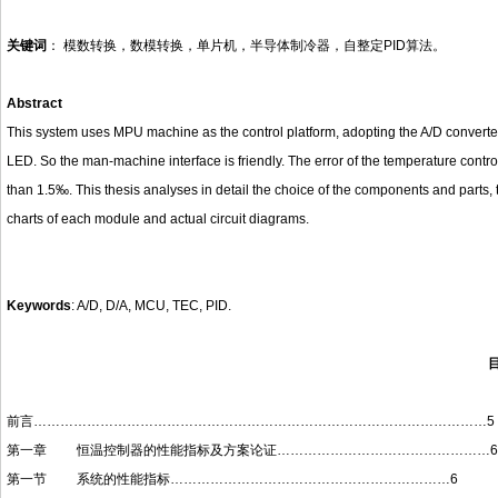
关键词
： 模数转换，数模转换，单片机，半导体制冷器，自整定PID算法。
Abstract
This system uses MPU machine as the control platform, adopting the A/D converte
LED. So the man-machine interface is friendly. The error of the temperature contro
than 1.5‰. This thesis analyses in detail the choice of the components and parts, t
charts of each module and actual circuit diagrams.
Keywords
: A/D, D/A, MCU, TEC, PID.
前言…………………………………………………………………………………………5
第一章 恒温控制器的性能指标及方案论证…………………………………………6
第一节 系统的性能指标………………………………………………………6