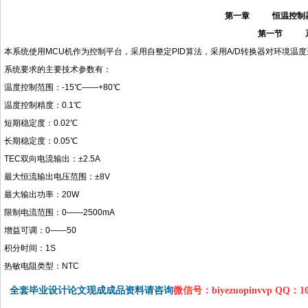
第一章
恒温控制
第一节
本系统使用MCU机作为控制平台，采用自整定PID算法，采用A/D转换器对环境温
系统要求的主要技术参数有：
温度控制范围：-15℃——+80℃
温度控制精度：0.1℃
短期稳定度：0.02℃
长期稳定度：0.05℃
TEC双向电流输出：±2.5A
最大恒流输出电压范围：±8V
最大输出功率：20W
限制电流范围：0——2500mA
增益可调：0——50
积分时间：1S
热敏电阻类型：NTC
全套毕业设计论文现成成品资料请咨询
微信号：biyezuopinvvp QQ：1