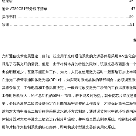
结束语……………………………………………………………………………………46
附录 AT89C51部分程序清单……………………………………………………………47
参考书目…………………………………………………………………………………50
致谢 ………………………………………………………………………………………51
光纤通信技术发展迅速，目前广泛应用于光纤通信系统的光源器件是采用Ⅲ-Ⅴ族化合物半导体
满足了石英光纤的需要。但是，由于材料本身的特性的限制，该激光器表西那出一
出会明显减少，甚至不能正常工作。为此，人们在使用激光器时一般要给它加上半
在激光二极管泵浦固体激光器(DPL)中，为实现对激光晶体的谱线耦合，必须调整
其掺杂浓度、工作电流和工作温度决定，一般通过改变激光二极管的工作温度来微调其输
工作时热耗很大，约占总功耗的50%～75%，若不能及时散热，就会使芯片温度
要，必须给激光二级管提供恒定而且能够精密调整的工作温度，才能保证激光二极
以前对大功率激光二极管往往采用冰水循环方式制冷，通过调节热沉中循环管道内
体制冷器对大功率激光二极管进行制冷和温控，并构成全固态制冷系统。控制核心采
用单片机作为控制系统的核心部件，即可构成小型激光器的实用化系统。