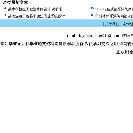
本类最新文章
…
某水利枢纽工程泄水闸设计 说明书
50万吨合成氨原料气净
…
某燃煤电厂喷雾干燥法脱硫系统设计
甲醇水体系浮阀精馏塔的
|
|
关于我们
友情
Email：biyeshejiba@163.com 微信
本站
毕业设计
和
毕业论文
资料均属原创者所有,仅供学习交流之用,请勿转
正或删除