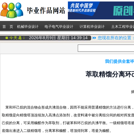
首 页
机械毕业设计
电子电气毕业设计
计算机毕业设计
土木工程毕业
2026年8月9日 星期日
14:39:15
您现在所在的位置
我们提供全套毕
萃取精馏分离环
苯和环己烷的混合物会
形成共沸混合物，因而不能采
用普通精馏的方法进行分离
取精馏是向
精馏塔
顶连续加入高沸点添加剂，改变料液中被分离组分间的相对挥发
己烷的分离，可采用糠醛作为萃取剂，打破苯和环己烷的共沸平衡。
一级精馏塔塔
底馏出液进入二级精馏塔，分离苯和糠醛，塔顶得到苯，塔釜为糠醛。