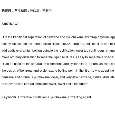
关键词
：
萃取精馏；环己烷；萃取剂
ABSTRA
CT
On the traditional separation of benzene and cyclohexane azeotropic system approac
mainly focused on the azeotropic distillation of azeotropic agent selection and extract
add additive of a high boiling point to the rectification tower top continuous, chan
make ordinary distillation to separate liquid mixtures is easy to separate a special
Can be used for the separation of benzene and cyclohexane, furfural as extract
the design of benzene and cyclohexane boiling point in the title, how to adopt the met
benzene and furfural, cyclohexane tower, and very little benzene, furfural distillate 
of benzene and furfural, benzene tower, tower kettle for furfural.
Keywords:
Extractive distillation; Cyclohexane; Extracting agent