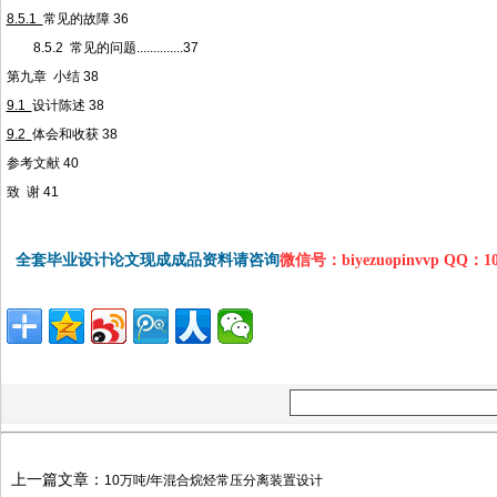
8.5.1
常见的
故障
36
8.5.2
常见的
问
题
..............37
第九章
小结
38
9.1
设计陈述
38
9.2
体会和收获
38
参考文献
40
致
谢
41
全套毕业设计论文现成成品资料请咨询
微信号：biyezuopinvvp QQ：1
上一篇文章：
10万吨/年混合烷烃常压分离装置设计