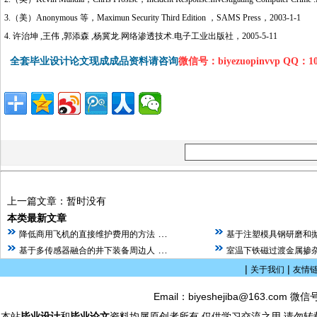
3.（美）Anonymous 等，Maximun Security Third Edition ，SAMS Press，2003-1-1
4. 许治坤 ,王伟 ,郭添森 ,杨冀龙.网络渗透技术.电子工业出版社，2005-5-11
全套毕业设计论文现成成品资料请咨询
微信号：biyezuopinvvp QQ：1
上一篇文章：暂时没有
本类最新文章
…
降低商用飞机的直接维护费用的方法
基于注塑模具钢研磨和
…
基于多传感器融合的井下装备周边人
室温下铁磁过渡金属掺杂
|
|
关于我们
友情
Email：biyeshejiba@163.com 微信
本站
毕业设计
和
毕业论文
资料均属原创者所有,仅供学习交流之用,请勿转