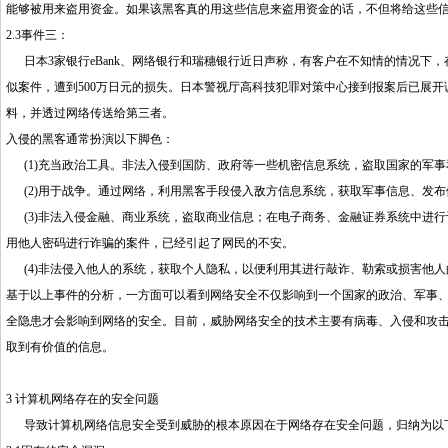
能够被用来盗用资金。如果该黑客真的用这些信息来盗用资金的话，不但将给这些
2.3事件三：
日本3家银行eBank、网络银行和瑞穗银行近日声称，有客户在不知情的情况下
似案件，遭到500万日元的损失。日本警视厅高科技犯罪对策中心接到报案后已展
料，并透过网络传送给第三者。
入侵的黑客通常扮演以下脚色：
(1)充当政治工具。非法入侵到国防、政府等一些机密信息系统，盗取国家的军事
(2)用于战争。通过网络，利用黑客手段侵入敌方信息系统，获取军事信息、发布
(3)非法入侵金融、商业系统，盗取商业信息；在电子商务、金融证券系统中进行
用他人密码进行诈骗的案件，已经引起了网民的不安。
(4)非法侵入他人的系统，获取个人隐私，以便利用其进行敲诈、勒索或损害他人
基于以上事件的分析，一方面可以看到网络安全不仅影响到一个国家的政治、军事
全隐患才会影响到网络的安全。目前，威胁网络安全的技术主要有病毒、入侵和攻
取到有价值的信息。
3 计算机网络存在的安全问题
导致计算机网络信息安全受到威胁的根本原因在于网络存在安全问题，归纳为以