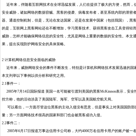
近年来，伴随着互联网技术在全球迅猛发展，人们在提供了极大的方便，然而，信
安全威胁，诸如网络的数据窃贼、黑客的侵袭、病毒发布者，甚至系统内部的泄密
器、通道控制机制，但是，无论在发达国家，还是在发展中国家（包括我国），黑
的是，互联网上黑客网站还在不断增加，学习黑客技术、获得黑客攻击工具变得轻
威胁，怎样才能确保网络信息的安全性，尤其是网络上重要的数据的安全性。本文
果，提出实现防护网络安全的具体策略。
2 计算机网络信息安全面临的威胁
近年来，威胁网络安全的事件不断发生，特别是计算机和网络技术发展迅速的国家
本文列举以下事例以供分析和研究之用。
2.1事件一：
2005年7月14日国际报道 英国一名可能被引渡到美国的黑客McKinnon表示
控方称，他的活动涉及了美国陆军、海军、空军以及美国航空航天局。
可以看出，一方面尽管这位黑客的主动入侵没有恶意，但是事实上对美国国防部的
量；另一方面网络技术很高的国家和部门也会被黑客成功入侵。
2.2事件二：
2005年6月17日报道万事达信用卡公司称，大约4000万名信用卡用户的账户