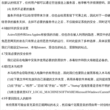
在默认的情况下，任何用户都可以通过空连接连上服务器，枚举帐号并猜测密码。
(4) 关闭不必要的服务
服务开得多可以给管理带来方便，但也会给黑客留下可乘之机，因此对于一些确
络登录的服务关掉。去掉不必要的服务停止之后，不仅能保证系统的安全，同时还
4.6做好IE的安全设置
ActiveX控件和Java Applets有较强的功能，但也存在被人利用的隐患，
免恶意网页的攻击只有禁止这些恶意代码的运行。IE对此提供了多种选择，具体设置步骤是：
我们只能设定Internet、本地Intranet、受信任的站点、受限制的站点。
4.7安装必要的安全软件
我们还应在电脑中安装并使用必要的防黑软件，杀毒软件和防火墙都是必备的。
4.8防范木马程序
木马程序会窃取所植入电脑中的有用信息，因此我们也要防止被黑客植入木马程
(1)在下载文件时先放到自己新建的文件夹里，再用杀毒软件来检测，起到提前
(2)在“开始”→“程序”→“启动”或“开始”→“程序”→“Startup”选项里看是否
(3)将注册表里KEY_LOCAL_MACHINE\SOFTWARE\Microsoft\Windows\Cu
4.9不要回陌生人的邮件
有些黑客可能会冒充某些正规网站的名义，然后编个冠冕堂皇的理由寄一封信给你