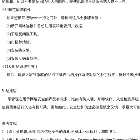
的邮箱。所以不要随便回陌生人的邮件，即使他说得再动听再诱人也不上当。
4.10防范间谍软件
如果想彻底把Spyware拒之门外，请按照这几个步骤来做：
(1)断开网络连接并备份注册表和重要用户数据。
(2)下载反间谍工具。
(3)扫描并清除。
(4)安装防火墙。
(5)安装反病毒软件。
4.11及时给系统打补丁
最后，建议大家到微软的站点下载自己的操作系统对应的补丁程序，微软不断推出
5 结束语
尽管现在用于网络安全的产品有很多，比如有防火墙、杀毒软件、入侵检测系统，
使得黑客进行入侵有机可乘。虽然如此，安全防护仍然必须是慎之又慎，尽最大可
参考文献
1.（译）吴世忠,马芳.网络信息安全的真相.机械工业出版社，2001-9-1。
2.（美）Kevin Mandia，Chris Prosise，Incident Response:Investigating Computer Crime 