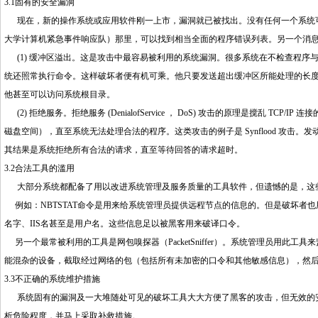
3.1固有的安全漏洞
现在，新的操作系统或应用软件刚一上市，漏洞就已被找出。没有任何一个系统可以排除漏
大学计算机紧急事件响应队）那里，可以找到相当全面的程序错误列表。另一个消息的来源就
(1) 缓冲区溢出。这是攻击中最容易被利用的系统漏洞。很多系统在不检查程序
统还照常执行命令。这样破坏者便有机可乘。他只要发送超出缓冲区所能处理的长
他甚至可以访问系统根目录。
(2) 拒绝服务。拒绝服务 (DenialofService ， DoS) 攻击的原理是搅乱 TC
磁盘空间），直至系统无法处理合法的程序。这类攻击的例子是 Synflood 攻击。发
其结果是系统拒绝所有合法的请求，直至等待回答的请求超时。
3.2合法工具的滥用
大部分系统都配备了用以改进系统管理及服务质量的工具软件，但遗憾的是，这些
例如：NBTSTAT命令是用来给系统管理员提供远程节点的信息的。但是破坏者也用
名字、IIS名甚至是用户名。这些信息足以被黑客用来破译口令。
另一个最常被利用的工具是网包嗅探器（PacketSniffer）。系统管理员用此
能混杂的设备，截取经过网络的包（包括所有未加密的口令和其他敏感信息），然
3.3不正确的系统维护措施
系统固有的漏洞及一大堆随处可见的破坏工具大大方便了黑客的攻击，但无效的安
析危险程度，并马上采取补救措施。