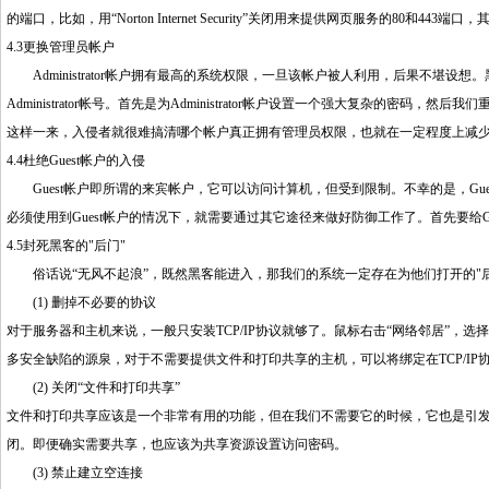
的端口，比如，用“Norton Internet Security”关闭用来提供网页服务的80和4
4.3更换管理员帐户
Administrator帐户拥有最高的系统权限，一旦该帐户被人利用，后果不堪设想。黑
Administrator帐号。首先是为Administrator帐户设置一个强大复杂的密码，然后我们
这样一来，入侵者就很难搞清哪个帐户真正拥有管理员权限，也就在一定程度上减
4.4杜绝Guest帐户的入侵
Guest帐户即所谓的来宾帐户，它可以访问计算机，但受到限制。不幸的是，Gue
必须使用到Guest帐户的情况下，就需要通过其它途径来做好防御工作了。首先要给Gu
4.5封死黑客的"后门"
俗话说“无风不起浪”，既然黑客能进入，那我们的系统一定存在为他们打开的"后
(1) 删掉不必要的协议
对于服务器和主机来说，一般只安装TCP/IP协议就够了。鼠标右击“网络邻居”，选择“
多安全缺陷的源泉，对于不需要提供文件和打印共享的主机，可以将绑定在TCP/IP协议的
(2) 关闭“文件和打印共享”
文件和打印共享应该是一个非常有用的功能，但在我们不需要它的时候，它也是引发
闭。即便确实需要共享，也应该为共享资源设置访问密码。
(3) 禁止建立空连接