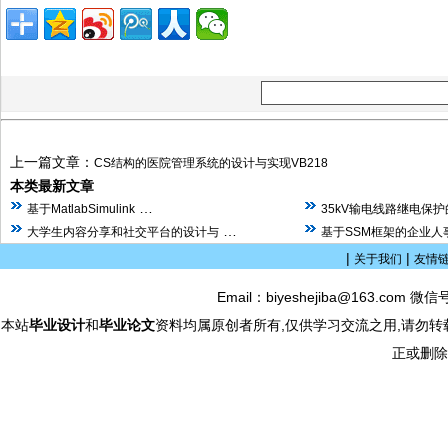
上一篇文章：
CS结构的医院管理系统的设计与实现VB218
本类最新文章
…
基于MatlabSimulink
35kV输电线路继电保
…
大学生内容分享和社交平台的设计与
基于SSM框架的企业人
|
|
关于我们
友情
Email：biyeshejiba@163.com 微信
本站
毕业设计
和
毕业论文
资料均属原创者所有,仅供学习交流之用,请勿转
正或删除