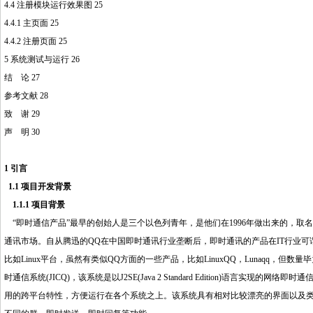
4.4 注册模
块
运行效果图 25
4.4.1 主页面 25
4.4.2 注册页面 25
5 系统测试与运行 26
结 论 27
参考文献 28
http://www.16sheji8.cn/
致 谢 29
声 明 30
1 引言
1.1 项目开发背景
1.1.1 项目背景
“即时通信产品”最早的创始人是三个以色列青年，是他们在1996年做出来的，取名叫ICQ
通讯市场。自从腾迅的QQ在中国即时通讯行业垄断后，即时通讯的产品在IT行业可谓
比如Linux平台，虽然有类似QQ方面的一些产品，比如LinuxQQ，Lunaqq，
时通信系统(JICQ)，该系统是以J2SE(Java 2 Standard Edition)语言
用的跨平台特性，方便运行在各个系统之上。该系统具有相对比较漂亮的界面以及类