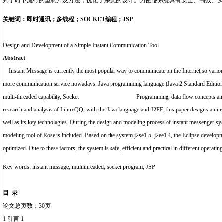
到了时下流行的重构开发方法，优化了系统的设计。力图使系统具有安全、高效、
关键词：即时通讯；多线程；SOCKET编程；JSP
Design and Development of a Simple Instant Communication Tool
Abstract
http://www.16sheji8.cn/
Instant Message is currently the most popular way to communicate on the Internet,so variou
more communication service nowadays. Java programming language (Java 2 Standard Edition
multi-threaded capability, Socket
http://www.16sheji8.cn/
Programming, data flow concepts and 
research and analysis of LinuxQQ, with the Java language and J2EE, this paper designs an in
well as its key technologies. During the design and modeling process of instant messenger s
modeling tool of Rose is included. Based on the system j2se1.5, j2ee1.4, the Eclipse develop
optimized. Due to these factors, the system is safe, efficient and practical in different operati
Key words: instant message; multithreaded; socket program; JSP
目 录
论文总页数：30页
1 引言 1