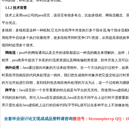
不同的群，即时发送、即时回复等功能。
http://www.16sheji8.cn/
1.1.2 技术背景
技术上采用sun公司的java语言，该语言有很多有点，比如多线程、网络流概念
平台优点。
多线程：多线程是这样一种机制,它允许在程序中并发执行多个指令流,每个指令流都
用程序中启动多个执行轻量程序，使多段程序同时竞争CPU资源，从而提高系统效
现同时处理多个请求。
http://www.16sheji8.cn/
网络流：
java中的网络通讯以及文件的读取都是以一种流的概念来理解的，这
程序，java类库中提供了丰富的IO流类资源以及网络编程类资源，软件开发人员可
例外处理：
Java通过面向对象的方法来处理例外。在一个方法的运行过程中，
时系统寻找相应的代码来处理这一例外。我们把生成例外对象并把它提交给运行时系统
的方法开始进行回朔，直到找到包含相应例外处理的方法为止，这一个过程称为捕获(ca
跨平台：
Java语言的一个非常重要的特点就是与平台的无关性。而使用Java虚
不同的目标代码。而引入Java语言虚拟机后,Java语言在不同平台上运行时不需要重新编
序只需生成在Java虚拟机上运行的目标代码(字节码),就可以在多种平台上不加修改
全套毕业设计论文现成成品资料请咨询
微信号：biyezuopinvvp QQ：1