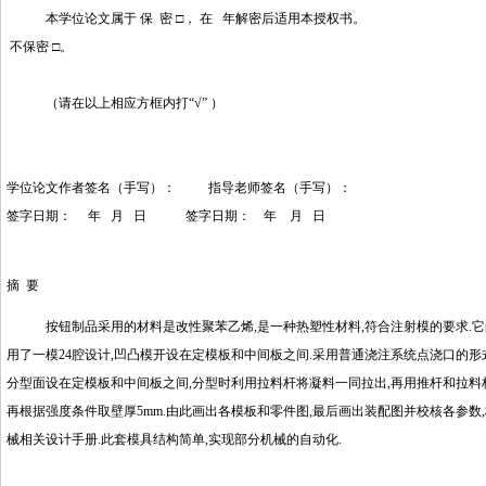
本学位论文属于 保 密 □， 在 年解密后适用本授权书。
不保密 □。
（请在以上相应方框内打“√” ）
学位论文作者签名（手写）： 指导老师签名（手写）：
签字日期： 年 月 日 签字日期： 年 月 日
摘 要
按钮制品采用的材料是改性聚苯乙烯,是一种热塑性材料,符合注射模的要求.它的精
用了一模24腔设计,凹凸模开设在定模板和中间板之间.采用普通浇注系统点浇口的形式.根据估
分型面设在定模板和中间板之间,分型时利用拉料杆将凝料一同拉出,再用推杆和拉料
再根据强度条件取壁厚5mm.由此画出各模板和零件图,最后画出装配图并校核各参数
械相关设计手册.此套模具结构简单,实现部分机械的自动化.