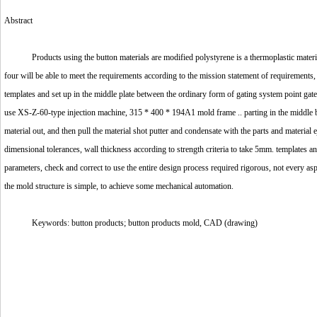
Abstract
Products using the button materials are modified polystyrene is a thermoplastic material, i
four will be able to meet the requirements according to the mission statement of requirements,
templates and set up in the middle plate between the ordinary form of gating system point gat
use XS-Z-60-type injection machine, 315 * 400 * 194A1 mold frame .. parting in the middle be
material out, and then pull the material shot putter and condensate with the parts and material e
dimensional tolerances, wall thickness according to strength criteria to take 5mm. templates 
parameters, check and correct to use the entire design process required rigorous, not every asp
the mold structure is simple, to achieve some mechanical automation.
Keywords: button products; button products mold, CAD (drawing)