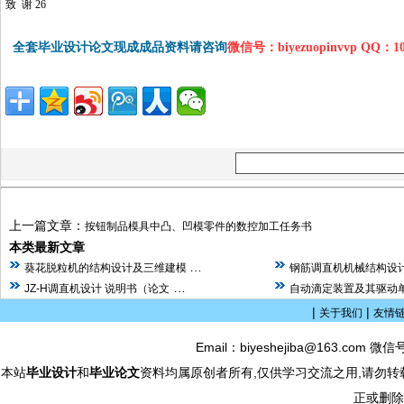
致 谢 26
全套毕业设计论文现成成品资料请咨询
微信号：biyezuopinvvp QQ：1
上一篇文章：
按钮制品模具中凸、凹模零件的数控加工任务书
本类最新文章
…
葵花脱粒机的结构设计及三维建模
钢筋调直机机械结构设计
…
JZ-H调直机设计 说明书（论文
自动滴定装置及其驱动单
|
|
关于我们
友情
Email：biyeshejiba@163.com 微信
本站
毕业设计
和
毕业论文
资料均属原创者所有,仅供学习交流之用,请勿转
正或删除