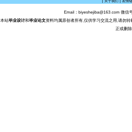
|
|
关于我们
友情
Email：biyeshejiba@163.com 微信
本站
毕业设计
和
毕业论文
资料均属原创者所有,仅供学习交流之用,请勿转
正或删除