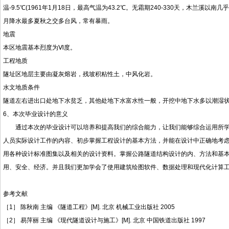
温-9.5℃(1961年1月18日，最高气温为43.2℃。无霜期240-330天，木兰溪以
月降水最多夏秋之交多台风，常有暴雨。
地震
本区地震基本烈度为Ⅵ度。
工程地质
隧址区地层主要由凝灰熔岩，残坡积粘性土，中风化岩。
水文地质条件
隧道左右进出口处地下水贫乏，其他处地下水富水性一般，开挖中地下水多以潮湿
6、本次毕业设计的意义
通过本次的毕业设计可以培养和提高我们的综合能力，让我们能够综合运用所学
人员实际设计工作的内容、初步掌握工程设计的基本方法，并能在设计中正确地考
用各种设计标准图集以及相关的设计资料。掌握公路隧道结构设计的内、方法和基
用、安全、经济。并且我们更加学会了使用建筑绘图软件、数据处理和现代化计算
参考文献
［1］ 陈秋南 主编 《隧道工程》[M]. 北京 机械工业出版社 2005
［2］ 易萍丽 主编 《现代隧道设计与施工》[M]. 北京 中国铁道出版社 1997