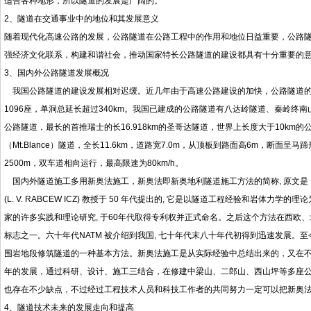
适合各种地形，所以隧道的发展是广阔的。
2、隧道在交通事业中的地位和其发展意义
随着现代化高速公路的发展，公路隧道在公路工程中的作用和地位日益重要，公路
强经济文化联系，构建和谐社会，推动国家特长公路隧道的建设都具有十分重要的
3、国内外公路隧道发展概况
我国公路隧道的建设发展相对迟缓。近几年由于高速公路建设的加快，公路隧道的数
1096座，单洞总延长超过340km。我国已建成的公路隧道有八达岭隧道、秦岭终
公路隧道，最长的首推瑞士的长16.918km的圣哥达隧道，世界上长度大于10k
（Mt.Blance）隧道，全长11.6km，道路宽7.0m，从顶板到路面高6m，断面呈
2500m，双车道相向运行，最高限速为80km/h。
国内外隧道施工多用新奥法施工，新奥法即新奥地利隧道施工方法的简称, 原文是 New Austr
(L. V. RABCEW ICZ) 教授于 50 年代提出的, 它是以隧道工程经验和岩
家的许多实践和理论研究, 于60年代取得专利权并正式命名。之后这个方法在西欧、
标志之一。六十年代NATM 被介绍到我国, 七十年代末八十年代初得到迅速发展。
围岩地段修筑隧道的一种基本方法。新奥法施工是从实际经验中总结出来的，又在
年的发展，通过科研、设计、施工三结合，在修建中梁山、二郎山、西山坪等多座
也存在不少缺点，不过经过工程技术人员和科技工作者的共同努力一定可以把新奥
4、隧道技术未来的发展走向和提高