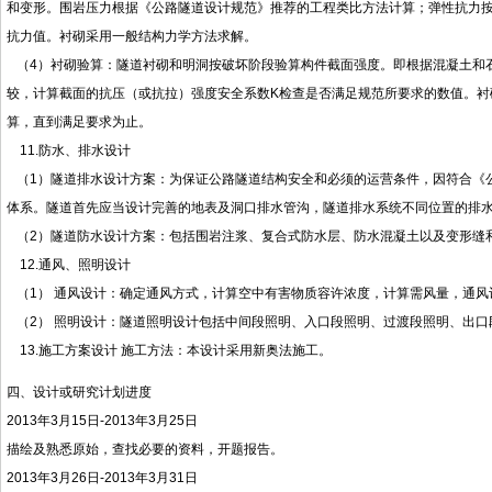
和变形。围岩压力根据《公路隧道设计规范》推荐的工程类比方法计算；弹性抗力
抗力值。衬砌采用一般结构力学方法求解。
（4）衬砌验算：隧道衬砌和明洞按破坏阶段验算构件截面强度。即根据混凝土和
较，计算截面的抗压（或抗拉）强度安全系数K检查是否满足规范所要求的数值。衬
算，直到满足要求为止。
11.防水、排水设计
（1）隧道排水设计方案：为保证公路隧道结构安全和必须的运营条件，因符合《公路隧
体系。隧道首先应当设计完善的地表及洞口排水管沟，隧道排水系统不同位置的排
（2）隧道防水设计方案：包括围岩注浆、复合式防水层、防水混凝土以及变形缝
12.通风、照明设计
（1） 通风设计：确定通风方式，计算空中有害物质容许浓度，计算需风量，通风
（2） 照明设计：隧道照明设计包括中间段照明、入口段照明、过渡段照明、出口
13.施工方案设计 施工方法：本设计采用新奥法施工。
四、设计或研究计划进度
2013年3月15日-2013年3月25日
描绘及熟悉原始，查找必要的资料，开题报告。
2013年3月26日-2013年3月31日