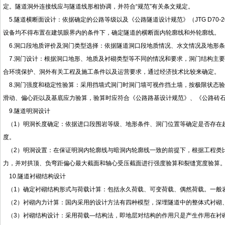
定。隧道洞外连接线应与隧道线形相协调，并符合“规范”有关条文规定。
5.隧道横断面设计：依据确定的公路等级以及《公路隧道设计规范》（JTG D70
设备均不得布置在建筑眼界内的条件下，确定隧道的横断面内轮廓线和外轮廓线。
6.洞口段地质评价及洞门类型选择：依据隧道洞口段地质情况、水文情况及地形
7.洞门设计：根据洞口地形、地质及衬砌类型等不同的情况和要求，洞门结构主
合环境保护、洞外有关工程及施工条件以及运营要求，通过经济技术比较来确定。
8.洞门强度和稳定性验算：采用挡墙式洞门时洞门墙可视作挡土墙，按极限状态
滑动、偏心距以及基底应力验算，验算时应符合《公路路基设计规范》、《公路砖
9.隧道明洞设计
（1）明洞长度确定：依据进口段围岩等级、地形条件、洞门位置等确定是否存在
度。
（2）明洞设置：在保证明洞内轮廓线与暗洞内轮廓线一致的前提下，根据工程类
力，并对拱顶、负弯距偏心最大截面和轴心受压截面进行强度验算和裂缝宽度验算
10.隧道衬砌结构设计
（1）确定衬砌结构形式与荷载计算：包括永久荷载、可变荷载、偶然荷载。一般
（2）衬砌内力计算：国内采用的设计方法有四种模型，深埋隧道中的整体式衬砌、
（3）衬砌结构设计：采用荷载—结构法，即地层对结构的作用只是产生作用在衬