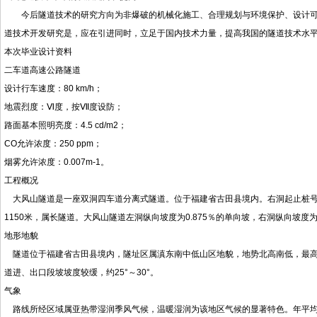
今后隧道技术的研究方向为非爆破的机械化施工、合理规划与环境保护、设计可
道技术开发研究是，应在引进同时，立足于国内技术力量，提高我国的隧道技术水
本次毕业设计资料
二车道高速公路隧道
设计行车速度：80 km/h；
地震烈度：Ⅵ度，按Ⅶ度设防；
路面基本照明亮度：4.5 cd/m2；
CO允许浓度：250 ppm；
烟雾允许浓度：0.007m-1。
工程概况
大风山隧道是一座双洞四车道分离式隧道。位于福建省古田县境内。右洞起止桩号为：YK2+
1150米，属长隧道。大风山隧道左洞纵向坡度为0.875％的单向坡，右洞纵向坡度为
地形地貌
隧道位于福建省古田县境内，隧址区属滇东南中低山区地貌，地势北高南低，最高海拔
道进、出口段坡坡度较缓，约25°～30°。
气象
路线所经区域属亚热带湿润季风气候，温暖湿润为该地区气候的显著特色。年平均气温15