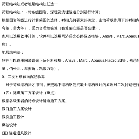
荷载结构法或者地层结构法任选一
荷载结构法：（对各级围岩、深埋及浅埋隧道分别进行计算）
根据围岩等级进行计算简图的选择，衬砌几何要素的确定，主动荷载作用下的衬砌
弯矩，剪力等），受力合理性验算（验算偏心距是否合理）。
也可以选用软件计算，软件可以选用同济曙光公路隧道模块，Ansys，Marc, A
数）。
地层结构法：
软件可以选用同济曙光正反分析模块，Ansys，Marc，Abaqus,Flac2d,
量，伯松比，摩擦角，粘聚力等）。
5、二次衬砌截面配筋验算
对于荷载结构法才用到，按照地下结构钢筋混凝土结构设计的原理对二次衬砌进
（四）隧道施工方案设计（重点）
根据各级围岩的特点设计隧道施工方案。
洞口施工方案设计
洞身施工设计
爆破设计
(五) 隧道通风设计