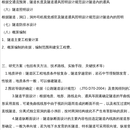
根据交通流预测，隧道长度及隧道通风照明设计规范设计隧道内的通风
（六）隧道照明设计
根据隧道，洞口，洞外司机视觉感官及隧道通风照明设计规范设计隧道内的照明
（七）隧道防排水设计
（八）概算编制
1、隧道主要工程量计算
2、概算编制的依据，编制范围和建安工程费。
三、研究方案（包括有关方法、技术路线、实验手段、关键技术等）
1.地质评价：隧道区工程地质条件较复杂，隧道穿越背斜，岩石中节理裂隙发育
性较差，地质条件一般，可以修建隧道。
2.围岩等级的确定：依据《公路隧道设计规范》（JTG D70-2004）及查阅得
3.隧道平面设计：根据地质、地形、路线走向、通风等因素确定隧道的平曲线
形采用直线，可避免曲线线形中由于视距问题而造成的断面不统一，以及相互过渡时施
直线隧道。分离式独立双洞的最小净距，按对两洞结构彼此不产生有害影响的原则
4.隧道纵断面设计：隧道纵断面设计的主要内容包括选定隧道内线路的坡道形
形确定，一般为单向坡，若为地下水发育的长隧道、特长隧道可采用双向坡。纵坡