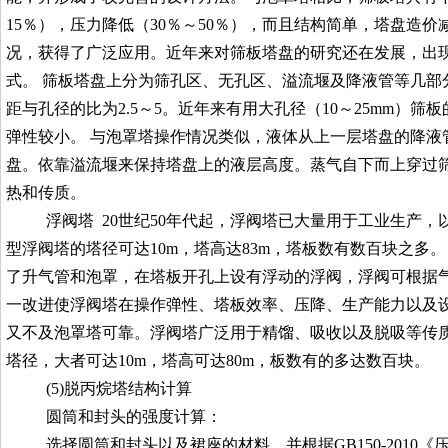
15％），压力降低（30％～50％），而且结构简单，塔盘造
况，获得了广泛应用。近年来对筛板塔盘的研究还在发展，出现
式。 筛板塔盘上分为筛孔区、无孔区、溢流堰及降液管等几部
距与孔径的比为2.5～5。近年来有用大孔径（10～25mm）
弹性较小。 与泡罩塔操作情况类似，液体从上一层塔盘的降液
盘。依靠溢流堰来保持塔盘上的液层高度。蒸气自下而上穿过
热和传质。
浮阀塔 20世纪50年代起，浮阀塔已大量用于工业生产
型浮阀塔的塔径可达10m，塔高达83m，塔板数有数百块之多
了升气管和泡罩，在塔板开孔上设有浮动的浮阀，浮阀可根据
一改进使浮阀塔在操作弹性、塔板效率、压降、生产能力以及
又不及泡罩塔可靠。浮阀塔广泛用于精馏、吸收以及脱吸等传质过
塔径，大者可达10m，塔高可达80m，板数有的多达数百块。
(5)
脱丙烷塔结构计算
圆筒和封头的强度计算：
选择圆筒和封头以及裙座的材料，并根据
GB150-
2010
《