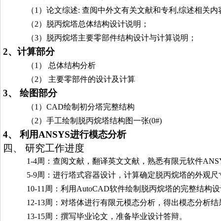
（1）论文综述: 查阅中外文有关文献和专利,综述相关内
（2）脱丙烷塔总体结构设计说明；
（3）脱丙烷塔主要零部件结构设计与计算说明；
2、计算部分
（1） 总体结构分析
（2） 主要零部件的设计及计算
3、 绘图部分
（1）CAD绘制初分塔完整结构
（2）手工绘制脱丙烷塔结构图一张(0#)
4、 利用
ANSYS
进行模态分析
四、
研究工作进度
1-4
周：查阅文献，翻译英文文献，熟悉有限元软件
ANS
5-9
周：进行塔式容器设计，计算确定脱丙烷
塔的外观尺
10-11
周：
利用
AutoCAD
软件绘制
脱丙烷
塔的完整结构设
12-13
周：对塔体进行有限元模态分析，得出模态分析结
13-15
周：撰写毕业论文，准备毕业设计答辩。