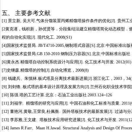
五、 主要参考文献
[1]
景立新
,
吴大可
.
气体分馏装置丙烯精馏塔操作条
件的优化
[J].
贵州工
[
2
黄克谨，钱积新，孙优贤等．分段集结法建立精馏塔简化动态模型．
程的自动化实现
[J].
现代化工
. 2008(S1)
[
4
]
国家技术监督局
.
JB/T4710-2005,
钢制塔式容器
[S].
北京
:
中国标准出版
[
5
]
国家技术监督局
.
GB 150-
2010
.
钢制压力容器
[S]
.
北京
:
中国标准出版社
[
6
]
黄永杰
.
精馏塔自动控制系统设计与应用
[J].
化工技术与开发
. 2012(01)
[
7
]
史继森
.
精馏塔的控制
[J].
自动化博览，
2008(8)
[8]
钱建兵、朱慎林
.
板式塔及分离技术最新进展
[J]
.
浙江化工，
2003
，
34(
[9]
刘剑锋
.
板式塔的基本设计原理及发展方向
[J]
.
兰州石化职业技术学院
[10]
陈强
.
塔的工艺计算
.
北京：石油工业出版社
.
2003
.
124~126
[11]
刘福学
.
精馏塔的研究与应用
[J].
中国石油和化工标准与质量
. 2011(
[12]
董艳河
,
黄敬
,
王荣良
,
杜佩衡
.
国外塔板技术的最新发展
[J].
过滤与分
[13]
李苏雅
,
王文建
.
塔板技术应用研究进展
[J].
化工技术与开发
. 2011(1
[
14
] James R.Farr
、
Maan H.Jawad. Structural Analysis and Design Of Proc