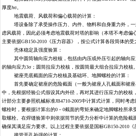
厚度
h
σ
。
地震载荷、风载荷和偏心载荷的计算：
塔设备除了承受操作压力、内件、物料和自身重力外，一
虑风载荷，因此必须考虑地震载荷对塔的影响（本塔不考虑偏
主要依据
GB150-
2010
《压力容器》
，按公式计算各段筒体的受
壳体稳定及强度验算：
其中圆筒轴向应力校核，包括由内压或外压引起的轴向应
的轴向应力
3σ
；圆筒拉应力校核，按圆筒最大组合拉应力校核
裙座壳底截面的应力校核及基础环、地脚螺栓的计算：
首先要确定裙座的危险截面（一般为裙座人孔截面和裙座
中，先根据经验公式假设其内外径，再对其进行压应力的校核
计部分主要参照机械标准
JB4710-
2005
中计算式计算，同时考虑
螺栓时，要根据计算出的
0
－
0
截面的弯矩来确定地脚螺栓所承
取螺栓。在焊缝验算中则依据筒节的受力分析中计算的危险截面
确保其满足应力要求。以上过程主要依据是国标
GB150-2010
《
接管开孔补强的计算：