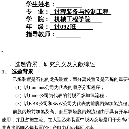
学生姓名：
专 业：
过程装备与控制工程
学 院：
机械工程学院
年 级：
过092班
指导教师：
一．
选题背景、研究意义及文献综述
1、
选题背景
乙烯装置是石化的龙头装置，而分离装置又是乙烯的重要
（1）以Lummus公司为代表的顺序分离程序；
（2）以Linde公司为代表的前脱乙烷加氢流程；
（3）以KBR公司和S&W公司为代表的前脱丙烷加氢流程
前脱丙烷前加氢及高、低压双塔脱丙烷流程由于具有开车
使用，并且占据主流。在大型乙烯装置中脱丙烷塔是用于分离
C
果直接影响乙烯装置的生产能力和丙烯回收率。