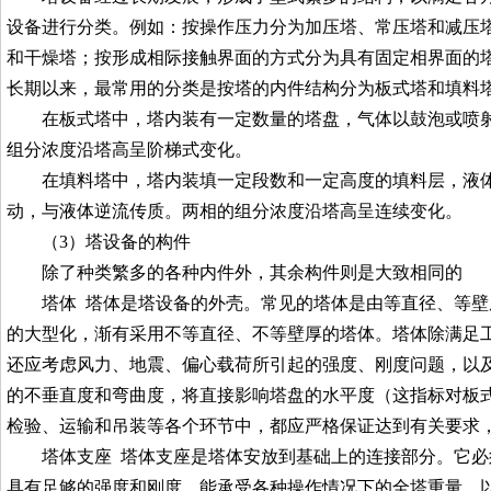
设备进行分类。例如：按操作压力分为加压塔、常压塔和减压
和干燥塔；按形成相际接触界面的方式分为具有固定相界面的
长期以来，最常用的分类是按塔的内件结构分为板式塔和填料
在板式塔中，塔内装有一定数量的塔盘，气体以鼓泡或喷
组分浓度沿塔高呈阶梯式变化。
在填料塔中，塔内装填一定段数和一定高度的填料层，液
动，与液体逆流传质。两相的组分浓度沿塔高呈连续变化。
（3）塔设备的构件
除了种类繁多的各种内件外，其余构件则是大致相同的
塔体 塔体是塔设备的外壳。常见的塔体是由等直径、等
的大型化，渐有采用不等直径、不等壁厚的塔体。塔体除满足
还应考虑风力、地震、偏心载荷所引起的强度、刚度问题，以
的不垂直度和弯曲度，将直接影响塔盘的水平度（这指标对板
检验、运输和吊装等各个环节中，都应严格保证达到有关要求
塔体支座 塔体支座是塔体安放到基础上的连接部分。它
具有足够的强度和刚度，能承受各种操作情况下的全塔重量，