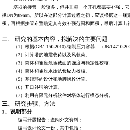
塔器的接管一般较多，但并非每一个开孔都需要补强，它
径
DN
为
89mm
。所以在这部分计算过程之初，应该根据这一规
积，再根据接管布置确定其有效补强范围和面积，最后计算出
二、 研究的基本内容，拟解决的主要问题
（
1
）根据
(GB/T150-2010)-
钢制压力容器、（
JB/T4710-200
（
2
）计算塔的地震载荷以及风载荷。
（
3
）筒体和裙座危险截面的强度与稳定性校核。
（
4
）筒体和裙座水压试验应力校核。
（
5
）基础环的设计和地脚螺栓计算。
（
6
）开口补强的计算。
（7）
利用有限元分析软件对塔体进行模态分析
。
三、
研究步骤、方法
1、说明部分
编写开题报告；查阅外文资料；
编写设计论文一份，其中包括：