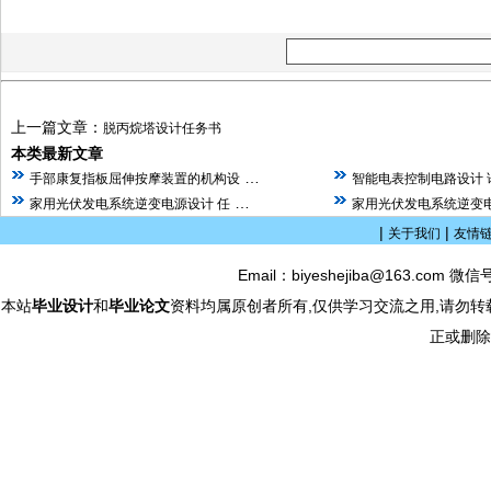
上一篇文章：
脱丙烷塔设计任务书
本类最新文章
…
手部康复指板屈伸按摩装置的机构设
智能电表控制电路设计 
…
家用光伏发电系统逆变电源设计 任
家用光伏发电系统逆变电
|
|
关于我们
友情
Email：biyeshejiba@163.com 微信
本站
毕业设计
和
毕业论文
资料均属原创者所有,仅供学习交流之用,请勿转
正或删除