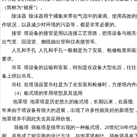
（简称为“裙座”）。
除沫器 除沫器用于捕集夹带在气流中的液滴。使用高效
作状况，以及减少对环境的污染等，都是非常必要的。
接管 塔设备的接管是用以连接工艺管路，把塔设备与相
出气管、回流管、侧线抽出管和仪表接管等。
人孔和手孔 人孔和手孔一般都是为了安装、检修检查和
要求。
吊耳 塔设备的运输和安装，特别是在设备大型化后，往
备上焊以吊耳。
吊柱 在塔顶设置吊柱是为了在安装和检修时，方便塔内件
（4）板式塔的常用塔型及其选用
泡罩塔 泡罩塔是历史悠久的板式塔，长期以来，在蒸馏
年来由于塔设备有很大的进展，出现了许多性能良好的新塔型
泡罩塔并不因此失去其应用价值。
筛板塔 筛板塔是很早出现的一种板式塔。20世纪50年
能，并形成了较完善的设计方法。与泡罩塔相比，筛板塔具有下列