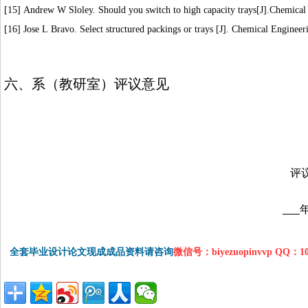
[
15
] Andrew W Sloley. Should you switch to high capacity trays[J].Chemical
[
16
] Jose L Bravo. Select structured packings or trays [J]. Chemical Engineer
六、系（教研室）评议意见
评
全套毕业设计论文现成成品资料请咨询
微信号：biyezuopinvvp QQ：1