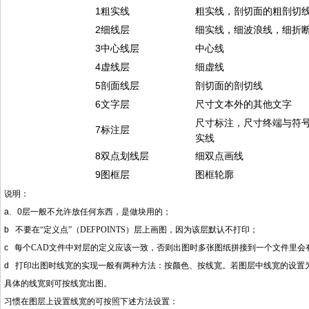
1
粗实线，剖切面的粗剖切
粗实线
2
细实线，细波浪线，细折
细线层
3
中心线
中心线层
4
细虚线
虚线层
5
剖切面的剖切线
剖面线层
6
尺寸文本外的其他文字
文字层
尺寸标注，尺寸终端与符
7
标注层
实线
8
细双点画线
双点划线层
9
图框轮廓
图框层
说明：
a. 0
层
一般不允许放任何东西，是做块用的；
b
不要在“定义点”（
DEFPOINTS
）层上画图，因为该层默认不打印；
c
每个
CAD
文件中
对层的定义应该一致，否则出图时多张图纸拼接到一个文件里会
d
打印出图时线宽的实现一般有两种方法：按颜色、按线宽。若图层中线宽的设置为
具体的线宽则可按线宽出图。
习惯在图层上设置线宽的可按照下述方法设置：