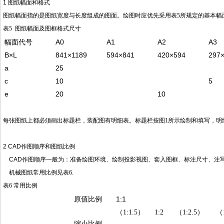
1
图纸幅面和格式
图纸幅面指的是图纸宽度与长度组成的图面。绘图时应优先采用表
5
所规定的基本幅
表
5
图纸幅面及图框格式尺寸
幅面代号
A0
A1
A2
A3
B×L
841×1189
594×841
420×594
297
a
25
c
10
5
e
20
10
每张图纸上都必须画出标题栏，装配图有明细表。标题栏按图
1
所示绘制和填写，明
2 CAD
作图顺序和图纸比例
CAD
作图顺序一般为：准备绘图环境、绘制投影视图、套入图框、标注尺寸、注
机械图纸常用比例见表
6.
表
6
常用比例
原值比例
1:1
（
1:1.5
）
1:2
（
1:2.5
） （
缩小比例