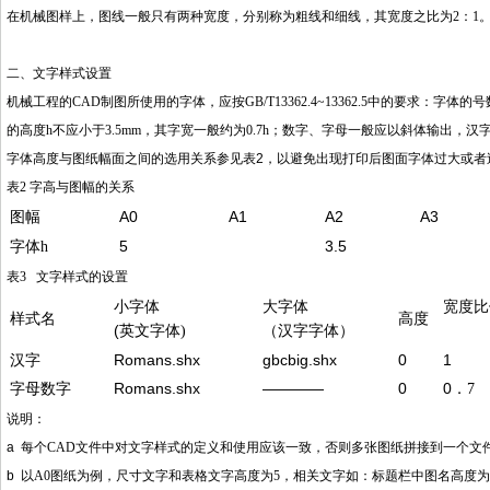
在机械图样上，图线一般只有两种宽度，分别称为粗线和细线，其宽度之比为
2
：
1
二、文字样式设置
机械工程的
CAD
制图所使用的字体，应按
GB/T13362.4~13362.5
中的要求
：字体的号
的高度
h
不应小于
3.5mm
，其字宽一般约为
0.7h
；数字、字母
一般应以斜体输出，汉
字体高度与图纸幅面之间的选用关系参见表2
，以避免出现打印后图面字体过大或者
表
2
字高与图幅的关系
图幅
A0
A1
A2
A3
字体
5
3.5
h
表
3
文字样式的设置
小字体
大字体
宽度比
样式名
高度
(
（汉字字体）
英文字体
)
汉字
Romans.shx
gbcbig.shx
0
1
字母数字
Romans.shx
————
0
0
．
7
说明：
a
每个
CAD
文件中
对文字样式的定义和使用应该一致，否则多张图纸拼接到一个文
b
以
A0
图纸为例，尺寸文字和表格文字高度为
5
，相关文字如：标题栏中
图名高度为