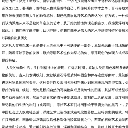
观念的产生决定了新形式、新语言的诞生，一切的技能都应出自于这种表达欲的动因
必诛之代之，要明白，善待他人也就是善待自己，即使纯粹的学术之争，百花齐放
用浮雕来演说亲历人生的独有感触，我已然喜欢这种艺术的表达的生存方式，一种
我认为浮雕从来不是被简单定义的艺术，从开始的懵懂到现在的喜欢，我感觉浮雕
如此。让我们来了解浮雕，认识浮雕，使我们能更从伟大的艺术中获得独特的美感
1浮雕的发展历史
艺术从人存在以来一直是整个人类生活中不可缺少的一部分，原始先民由于对现象
拜，随着原始宗教的发展，原始浮雕艺术也作为祭祀信仰、崇拜观念的体现方式或
原始特征。
人类的物质生活，往往到精神上的表现。在远古时期，原始人类用颜色和线条来表
物的关切。当人们发明线刻，意欲以岩石等硬质材料固定和保存这些形象时，最初
进到对物象体积的关注。这种关注以及采用各种材料来达到体积表现的造型实践
原始的岩画、线刻，无论是模拟自然的写实物象或是装饰性的图案，其描写或造型
略勾勒外面的形廓，然后予以着实的描写并刻成线形。随制作工具的发展，浅浮雕
量记载他们生活的岩刻（或岩画）。原始艺术家们将图形绘于致密光洁的黑石上，
中国社会进入奴隶社会后，浮雕艺术以装饰形式在礼仪性器物上获得突出的成就。
在汉画像石、画像砖以及魏晋以后佛教造像与陵墓建筑之中。西汉的石刻艺术如陕
灵动性和流动感，通过雕刻线条的运用，浮雕和圆雕结合一体，带给人以巨大的力