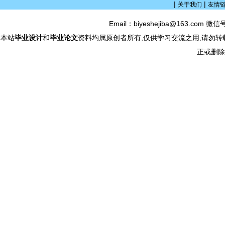
|
|
关于我们
友情
Email：biyeshejiba@163.com 微信
本站
毕业设计
和
毕业论文
资料均属原创者所有,仅供学习交流之用,请勿转
正或删除