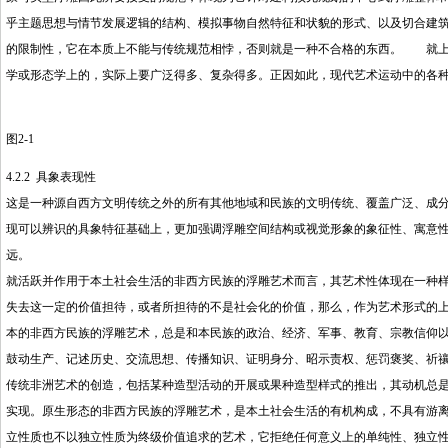
乎主题思想与情节发展逻辑的结构、模拟事物自然特征和状貌的形式、以及切合建
的限制性，它在本质上不能与传统规范相悖，否则就是一种不合格的东西。 就上
学或形态学上的，实际上要广泛得多、复杂得多。正因如此，现代艺术运动中的各
图2-1
4.2.2 具象表现性
这是一种源自西方文明传统之外的所有其他地域和民族的文明传统、覆盖广泛、成
现可以辨识的具象特征基础上，更加强调浮雕空间结构或视觉形象的象征性、寓意
远。
就活跃并作用于本土社会生活的非西方民族的浮雕艺术而言，其艺术性体现在一种
失去这一定的价值担待，或者所担待的不是社会化的价值，那么，作为艺术形式的
本的非西方民族的浮雕艺术，总是和本民族的政治、经济、军事、教育、宗教信仰
鼓动生产、记述历史、交流思想、传播知识、证明身分、昭示责权、惩罚褒奖、祈
传统非洲艺术的创造，包括某种造型活动的开展或果种造型样式的推出，其动机总
实现。原生形态的非西方民族的浮雕艺术，是本土社会生活的有机构成，不具有游
立性质也不以独立性质为终级价值追求的艺术，它拒绝任何意义上的单纯性、独立