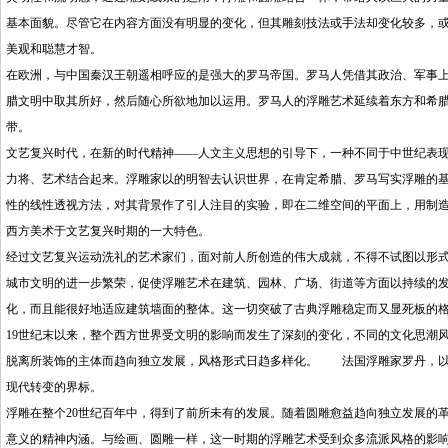
基本面貌。尽管它在内容方面没有明显的变化，但其雕刻技法或手法却变化较多，
美观和聪慧才智。
在欧洲，与中国秦汉王朝遥相呼应的是强大的罗马帝国。罗马人凭借其政治、军事
腊文明中取其所好，然后随心所欲地加以运用。罗马人的浮雕艺术延续着东方和希
带。
文艺复兴时代，在新的时代精神——人文主义思想的引导下，一种不同于中世纪表
力将、艺术结合起来。浮雕家以的明智去认识世界，在肯定希腊、罗马写实浮雕的
性的线性透视方法，对其背景作了引人注目的实验，即在二维空间的平面上，用制
西方美术于文艺复兴时期的一大特色。
经过文艺复兴运动洗礼的艺术家们，面对前人所创造的伟大成就，不得不试图以形式
城市文明的进一步繁荣，促使浮雕艺术在建筑、园林、广场、街道等方面以持续的
化，而且能很好地适应建筑墙面的整体。这一切突破了古典浮雕稳定而又显死板
19世纪末以来，整个西方世界受文明的影响而发生了深刻的变化，不同的文化思潮
脱离所装饰的主体而趋向独立发展，风格形式日趋多样化。 法国浮雕家罗丹，以
现代转变的界标。
浮雕在整个20世纪百年中，得到了前所未有的发展。随着圆雕愈益趋向独立发展的
意义的精神内涵。与绘画、圆雕一样，这一时期的浮雕艺术受到众多流派风格的影