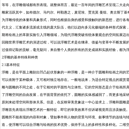
等等，在浮雕领域都有所表现。就整体而言，最近一百年间的浮雕艺术呈现二大走
雕家活跃其中，如布德尔、马约尔、柯勒惠之，麦尼埃、贾克莫·曼组、奥古斯丁基
为浮雕传统的体量和具象形式，同时也根据自身的感受和接触到的新思想，进行各
代主义，汇集诸多流派或主线的庞大队伍，他们以趋向多元化极端的各种形式探索
期将绘画上的革新实验引入浮雕领域，为现代浮雕突破传统体量观念的空间拓展迈
回顾世界浮雕艺术的演进过程，可以说浮雕艺术是在继承、借鉴与变革中不断发展
过值得记取的贡献，毫无疑问，来自整个人类的所有的历史成就和实践经验，都为
2浮雕的基本特殊和种类
2.1基本特征
浮雕，是在平面上雕刻出凹凸起伏形象的一种浮雕，是一种介于圆雕和绘画之间的
可以依附于某种载体，又可相对独立地存在。一般地说来，为适合特定视点的观赏
雕与圆雕的不同之处，在于它相对的平面性与立体性。它的空间形态是介于绘画所
了浮雕空间的自由发展，在平面背景的依托下，圆雕的实体感减弱了，而更多地采
原则来处理空间和形体关系。但是，在反映审美意象这一中心追求上，浮雕和圆雕
浮雕首先表现出浮雕艺术的一般特征，即它的审美效果不但诉诸视觉而且涉及触觉
圆雕所不能表现的内容和对象，譬如事件和人物的背景与环境、叙事情节的连续与
造，使浮雕可以综合浮雕与绘画的技术优势，保持手法上的多样性和多样化。二维