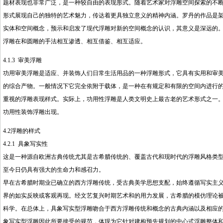
题材表现也非常广泛，是一种较自由的表现形式。随着艺术家对浮雕空间探索的不
形式展现自己的独特的艺术魅力，传达着更具独立意义的精神内涵。罗丹的作品是
实体和空间概念，预示和启发了现代浮雕对新的空间概念的认识，其意义是深远的。
浮雕在和圆雕的手法相互渗透、相互借鉴、相互适应。
4.1.3 审美浮雕
功用审美浮雕是适应、并装饰人们日常生活用品的一种浮雕形式，它具有实用和审
的综合产物。一般情况下它完全依附于载体，是一种在有规定和有限的空间内进行
重视的浮雕表现样式。实际上，功用性浮雕是人类文明史上最古老的艺术形式之一
功用性装饰浮雕出现。
4.2浮雕的样式
4.2.1 具象写实性
这是一种源自欧洲古典传统尤其是古希腊传统的、覆盖古代和现时代的浮雕风格类
至今日仍具有强大的生命力和感召力。
早在古希腊时期业已确立的西方浮雕传统，受古典美学思想支配，始终遵循写实主
界的如实反映或客观再现。经文艺复兴时期艺术和的用力发展，古希腊的模仿理论
科学。在总体上，具象写实型浮雕吻合于西方浮雕传统和概念的古典内涵以及相应
象写实型浮雕因此所要接受的规范，体现为它针对建构预先规划的中心式浮雕整体