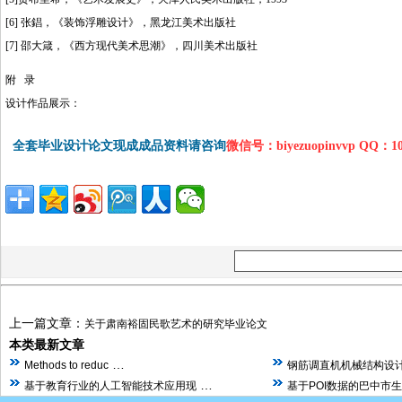
[6] 张錩，《装饰浮雕设计》，黑龙江美术出版社
[7] 邵大箴，《西方现代美术思潮》，四川美术出版社
附 录
设计作品展示：
全套毕业设计论文现成成品资料请咨询
微信号：biyezuopinvvp QQ：1
上一篇文章：
关于肃南裕固民歌艺术的研究毕业论文
本类最新文章
…
Methods to reduc
钢筋调直机机械结构设计
…
基于教育行业的人工智能技术应用现
基于POI数据的巴中市