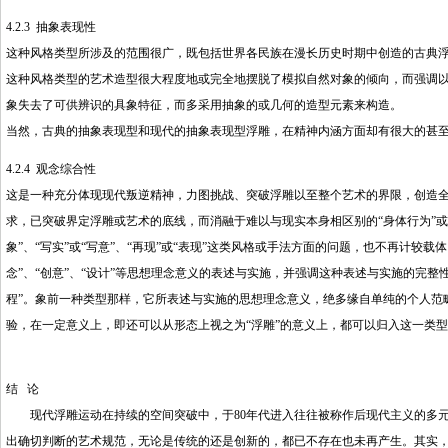
4.2.3 抽象表现性
这种风格类型所涉及的范围很广，既包括世界各民族在漫长历史时期中创造的古典
这种风格类型的艺术造型很大程度地或完全地摆脱了模拟自然对象的倾向，而强调
象失去了可供辨识的具象特征，而多采用抽象的或几何的造型元素来构造。
当然，古典的抽象表现型和现代的抽象表现型浮雕，在精神内涵方面却有很大的甚
4.2.4 观念综合性
这是一种充分体现现代叛逆精神，力图挑战、突破浮雕以至整个艺术的界限，创造
求，已突破界定浮雕或艺术的底线，而消融于难以与现实本身相区别的“身体行为”或
象”、“写实”或“写意”、“再现”或“表现”这类风格或手法方面的问题，也不再计
念”、“创意”、“设计”等思想理念意义的表述与实施，并强调这种表述与实施的完整性
程”。象前一种类型那样，它所表述与实施的思想理念意义，绝多缘自单纯的个人范
验，在一定意义上，即还可以从形态上视之为“浮雕”的意义上，都可以归入这一类型
结 论
现代浮雕运动在持续的空间突破中，于80年代进入往往被称作后现代主义的多元
出确切判断的艺术规范，无论是传统的还是创新的，都已不存在也未再产生。其实，