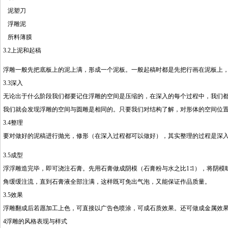
泥塑刀
浮雕泥
所料薄膜
3.2上泥和起稿
浮雕一般先把底板上的泥上满，形成一个泥板。一般起稿时都是先把行画在泥板上
3.3深入
无论出于什么阶段我们都要记住浮雕的空间是压缩的，在深入的每个过程中，我们
我们就会发现浮雕的空间与圆雕是相同的。只要我们对结构了解，对形体的空间位
3.4整理
要对做好的泥稿进行抛光，修形（在深入过程都可以做好），其实整理的过程是深
3.5成型
浮浮雕造完毕，即可浇注石膏。先用石膏做成阴模（石膏粉与水之比1∶1），将阴
角缓缓注流，直到石膏液全部注满，这样既可免出气泡，又能保证作品质量。
3.5效果
浮雕翻成后若愿加工上色，可直接以广告色喷涂，可成石质效果。还可做成金属效
4浮雕的风格表现与样式