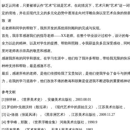
缺乏认同者，只要被谁认作“艺术”它就是艺术。在此情况下，艺术只剩“艺术”这一
定的境地，并在后现代主义的多元化趋势中逐渐走向对浮雕自身以至艺术自身的彻
致 谢
在老师和同学的帮助下，我所开发的系统得到顺利的完成与实现。
首先，我非常感谢我们的指导老师——XX老师。在整个毕业设计过程中，设计的每
全力以赴的精神、以及对学生的提携、帮助和照顾，令我获益良多且深受感动，同
里对老师表示崇高的敬意和感谢。
感谢我所有的同学和朋友。在学习生涯中，他们给了我许多帮助，带给我无限的快乐
种种支持和帮助，最是感激不尽。
最后，感谢所有的老师。是他们传授给我了宝贵知识，是他们使我学会了奋斗与拼
力，在我的学习道路中，他们孜孜不倦的教诲和鼓舞是促进我不断进取的重要精神
参考文献
[1]张怀林，《世界美术史》，安徽美术出版社，2003.08.01
[2] 罗伯特•戈德沃特（殷泓译），《现代艺术中的原始主义》，江苏美术出版社，
[3] 让•洛德（张延风译），《黑非洲艺术》 ，江苏美术出版社，2009.11.27
[4] 李学峰，郑觐，《世界浮雕全集》 河南美术出版社，1990.9
[5]贡布里希，《艺术发展史》，天津人民美术出版社，1993