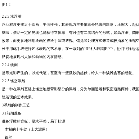
图1-2
2.2.3 浅浮雕
浮凸程度更接近于绘画，平面性强，其表现力主要依靠外轮廓的影响，压缩大，起
刻法，借助一定的光线也能获得立体感，有时也有二者结合的形式，如高浮雕、圆
效果，而更多地利用绘画的描绘手法或透视、错觉等处理方式来造成较抽象的压缩
长于用此手段进行艺术表现的艺术家。在一系列的“亚述人狩猎图”中，他们很好地
贴切地展现出人物和动物的内在情感。
2.2.4 线刻
是靠光影产生的，以光代笔，甚至有一些微妙的起伏，给人一种淡雅含蓄的感觉。
2.2.5 镂空浮雕
是一种在浮雕基础上镂空地板背影部分的浮雕，分为单面透雕和双面透雕两种，我
隐若现的艺术效果。
3浮雕的制作工艺
3.1前期准备
准备浮雕的背板，要求平整，易于挂泥
木制的十字架（上大泥用）
铁丝