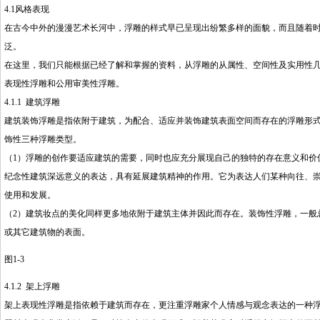
4.1风格表现
在古今中外的漫漫艺术长河中，浮雕的样式早已呈现出纷繁多样的面貌，而且随着
泛。
在这里，我们只能根据已经了解和掌握的资料，从浮雕的从属性、空间性及实用性
表现性浮雕和公用审美性浮雕。
4.1.1 建筑浮雕
建筑装饰浮雕是指依附于建筑，为配合、适应并装饰建筑表面空间而存在的浮雕形
饰性三种浮雕类型。
（1）浮雕的创作要适应建筑的需要，同时也应充分展现自己的独特的存在意义和价
纪念性建筑深远意义的表达，具有延展建筑精神的作用。它为表达人们某种向往、
使用和发展。
（2）建筑妆点的美化同样更多地依附于建筑主体并因此而存在。装饰性浮雕，一般
或其它建筑物的表面。
图1-3
4.1.2 架上浮雕
架上表现性浮雕是指依赖于建筑而存在，更注重浮雕家个人情感与观念表达的一种