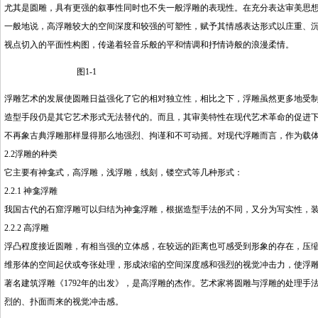
尤其是圆雕，具有更强的叙事性同时也不失一般浮雕的表现性。在充分表达审美思
一般地说，高浮雕较大的空间深度和较强的可塑性，赋予其情感表达形式以庄重、
视点切入的平面性构图，传递着轻音乐般的平和情调和抒情诗般的浪漫柔情。
图1-1
浮雕艺术的发展使圆雕日益强化了它的相对独立性，相比之下，浮雕虽然更多地受制于
造型手段仍是其它艺术形式无法替代的。而且，其审美特性在现代艺术革命的促进下
不再象古典浮雕那样显得那么地强烈、拘谨和不可动摇。对现代浮雕而言，作为载体
2.2浮雕的种类
它主要有神龛式，高浮雕，浅浮雕，线刻，镂空式等几种形式：
2.2.1 神龛浮雕
我国古代的石窟浮雕可以归结为神龛浮雕，根据造型手法的不同，又分为写实性，
2.2.2 高浮雕
浮凸程度接近圆雕，有相当强的立体感，在较远的距离也可感受到形象的存在，压
维形体的空间起伏或夸张处理，形成浓缩的空间深度感和强烈的视觉冲击力，使浮
著名建筑浮雕《1792年的出发》，是高浮雕的杰作。艺术家将圆雕与浮雕的处理
烈的、扑面而来的视觉冲击感。