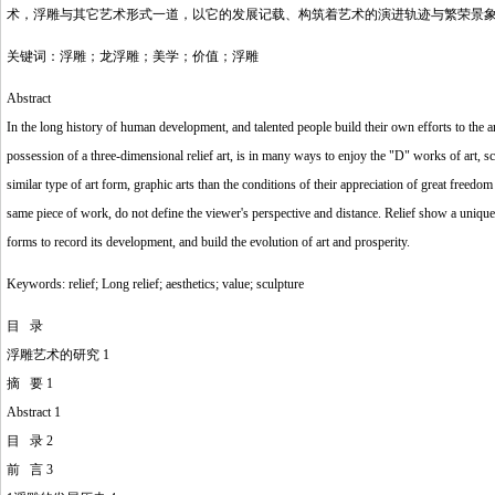
术，浮雕与其它艺术形式一道，以它的发展记载、构筑着艺术的演进轨迹与繁荣景
关键词：浮雕；龙浮雕；美学；价值；浮雕
Abstract
In the long history of human development, and talented people build their own efforts to the art 
possession of a three-dimensional relief art, is in many ways to enjoy the "D" works of art, sc
similar type of art form, graphic arts than the conditions of their appreciation of great freedo
same piece of work, do not define the viewer's perspective and distance. Relief show a unique for
forms to record its development, and build the evolution of art and prosperity.
Keywords: relief; Long relief; aesthetics; value; sculpture
目 录
浮雕艺术的研究 1
摘 要 1
Abstract 1
目 录 2
前 言 3