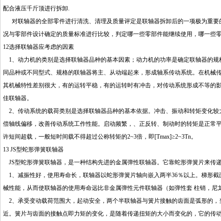
配合液压千斤顶进行拆卸.
对联轴器的全部零件进行清洗、清理及质量评定是联轴器拆卸后的一项极为重要的
况与零部件设计确定的质量标准进行比较，判定哪一些零部件能继续使用，哪一些零
12选择联轴器应考虑的因素
1、动力机的类别是选择联轴器品种的基本因素；动力机的功率是确定联轴器的规
同品种或不同型式、规格的联轴器将主、从动端起来，形成轴系传动系统。在机械
其机械特性差别很大，有的运转平稳，有的运转时有冲击，对传动系统形成不等的影
佳联轴器。
2、传动系统的载荷类别是选择联轴器品种的基本依据。冲击、振动和转矩变化较
偿轴线偏移，改善传动系统工作性能。启动频繁，、正反转、制动时的转矩是正常
许短间超载，一般短时间载不得超过公称转矩的2~3倍，即[Tmax]≥2~3Tn。
13 JS型蛇形弹簧联轴器
JS型蛇形弹簧联轴器，是一种结构先进的金属弹性联轴器。它靠蛇形弹簧片来传
1、减振性好，使用寿命长，联轴器以蛇形弹簧片轴向嵌入两半36％以上。梯形截
械性能，从而使联轴器的使用寿命远比非金属弹性元件联轴器（如弹性套 柱销，尼
2、承受变动载荷范围大，起动安全，两个半联轴器与簧片接触的齿面是弧形的，
近。簧片与齿面的接触点即力矩的变化，是随着传递扭矩的大小而变化的，它的传