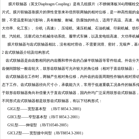
膜片联轴器（英文Diaphragm Coupling）是有几组膜片（不锈钢薄板30
片式。膜片联轴器靠膜片的弹性变形来补偿所联两轴的相对位移，是一种高性能的
隙，不受温度和油污影响，具有耐酸、耐碱、防腐蚀的特点，适用于高温、高速、
大功率、化工泵）、分机（高速）、压缩机、液压机械、石油机械、印刷机械、纺
统、汽轮机、活塞式动力机械传动系统、履带式车辆，以及发电组高速、大功率机
膜片联轴器与齿式联轴器相比，没有相对滑动，不需要润滑、密封，无噪声，基
2 齿式联轴器介绍及结构形式
齿式联轴器是由齿数相同的内齿圈和带外齿的凸缘半联轴器等零件组成。外齿分为
齿侧间隙较一般齿轮大，鼓形齿联轴器可允许较大的角位移（相对于直齿联轴器）
齿式联轴器在工作时，两轴产生相对角位移，内外齿的齿面周期性作轴向相对滑动
态下工作。齿式联轴器径向尺寸小，承载能力大，常用于低速重载工况条件的轴系
于鼓形齿联轴器角向补偿量大于直齿式联轴器，国内外均广泛采用鼓形齿式联轴器
不同形式齿式联轴器都是鼓形齿式联轴器，有以下结构形式：
GIGL型——宽型基本型 （JB/T 8854.3-2001)
GIICL型——窄型基本型（JB/T 8854.2-2001）
GSL型——伸缩型 （JB/T10540-2005）
GICLZ型——宽型接中间型（JB/T8854.3-2001）