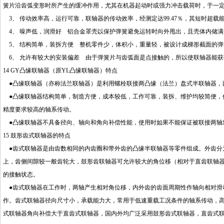
簧片沿齿弧变形时所产生的缓冲作用，尤其在机器起动时或强力冲击载荷时，于一
3、 传动效率高，运行可靠，联轴器的传动效率，经测定达99.47％，其短时超
4、 噪声低，润滑好 铝合金罩壳以保护弹簧避免运转时向外甩出，且壳体内储满
5、 结构简单，装拆方便 整机零件少，体积小，重量轻，被设计成梯形截面的弹
6、 允许有较大的安装偏差 由于弹簧片与齿弧面是点接触的，所以使联轴器能获
14 GY凸缘联轴器（原YL凸缘联轴器）特点
●凸缘联轴器（亦称法兰联轴器）是利用螺栓联接两凸缘（法兰）盘式半联轴器，
●凸缘联轴器结构简单，制造方便，成本较低，工作可靠，装拆、维护均较简便，
精度要求较高的轴系传动。
●凸缘联轴器不具备径向、轴向和角向补偿性能，使用时如果不能保证被联接两轴
15 鼓形齿式联轴器的特点
●齿式联轴器是由齿数相同的内齿圈和带外齿的凸缘半联轴器等零件组成。外齿分
上，齿侧间隙较一般齿轮大，鼓形齿联轴器可允许较大的角位移（相对于直齿联轴
的接触状态。
●齿式联轴器在工作时，两轴产生相对角位移，内外齿的齿面周期性作轴向相对滑
作。齿式联轴器径向尺寸小，承载能力大，常用于低速重载工况条件的轴系传动，
式联轴器角向补偿大于直齿式联轴器，国内外均广泛采用鼓形齿式联轴器，直齿式