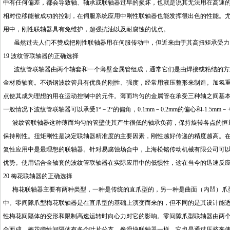
中有任何偏差，都会导致轴、轴承或联轴器过早的损坏，也就是说其无法用在高速
相对位移能被成功的控制，在伺服系统应用中刚性联轴器也能发挥很出色的性能。
用中，刚性联轴器具有免维护，超强抗油以及耐腐蚀的优点。
虽然过去人们不赞成把刚性联轴器用在伺服传动中，但近来由于其高扭矩承受力、
19 波纹管联轴器的正确选择
波纹管联轴器由两个轴套和一个薄壁金属管组成，通常它们是由焊接或粘结的方式
金材质轴套。不锈钢波纹管具有优良的刚性、强度，经常用液压整形来制造。加氢
点使其成为理想的用在运动控制中的元件。薄而均匀的金属管在承受三种轴之间基
一般情况下波纹管联轴器可以承受1°－2°的偏角，0.1mm－0.2mm的偏心和-1.5mm－
波纹管联轴器这种薄而均匀的管壁使其产生很低的轴承负荷，保持旋转各点的恒量
保持刚性。扭矩刚性是决定联轴器精准度的主要因素，刚性越好传递的精度越高。
复性应用中是最理想的联轴器。针对易腐蚀场合中，上海松铭传动机械有限公司可
优势。使用铝合金轴套的波纹管联轴器在实际应用中的低惯性，这在当今的迅速反
20 梅花联轴器的正确选择
梅花联轴器主要有两种类型，一种是传统的直爪型的，另一种是曲面（内凹）爪型
中。零间隙爪型梅花联轴器是在直爪型的基础上演变而来的，但不同的是其设计能
性梅花间隔体的变形和限制高速运转时向心力对它的影响。零间隙爪型联轴器由两
合而成。梅花弹性间隔体有多个叶片分支，像滑块联轴器一样，它也是通过压挤来