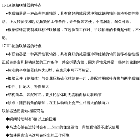
16 LA轮胎联轴器的特点
●本联轴器是一种高弹性联轴器，具有良好的减震缓冲和优越的轴间偏移补偿性能，工作温
动、正反转多变和起动频繁的工作条件，并全拆装方便，不需润滑、耐久可靠。
●根据特殊需要制成非标准联轴器，在超负荷工作时、半联轴器的卡瓣起作用，不
记。
17 UL轮胎联轴器的特点
●本联轴器是一种高弹性联轴器，具有良好的减震缓冲和优越的轴间偏移补偿性能，工作温度
正反转多变和起动频繁的工作条件，并全拆装方便，因为弹性元件是一整体的轮胎
●标准的半联轴器结构为K型，在表示中可不再标记。
●橡胶元件（轮胎体）与金属压板硫化粘结在一起，装配时用螺栓直接与两半联轴
●柔性、阻尼大、补偿量大
●结构简单、装配容易，要换轮胎体时无需轴向移动联轴节
●缺点：随扭转角的增加，在主从动轴上会产生相当大的轴向力
联轴器选用需知-感应马达
◆瞬间转动时有3倍以上的扭矩
◆马达心轴在运转时会有±1.5mm的住复运动，弹性联轴器不建议使用
◆如使用直流马达可在粉尘的工作环境