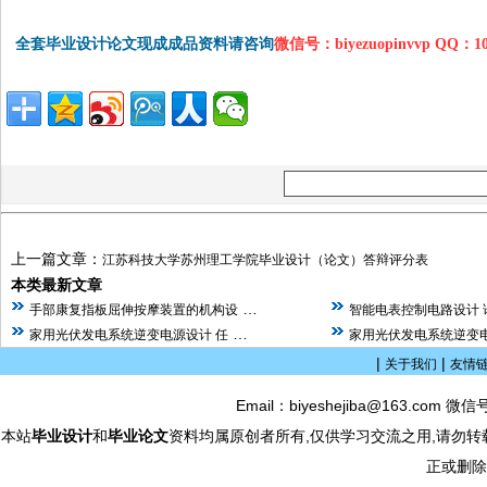
全套毕业设计论文现成成品资料请咨询
微信号：biyezuopinvvp QQ：1
上一篇文章：
江苏科技大学苏州理工学院毕业设计（论文）答辩评分表
本类最新文章
…
手部康复指板屈伸按摩装置的机构设
智能电表控制电路设计 
…
家用光伏发电系统逆变电源设计 任
家用光伏发电系统逆变电
|
|
关于我们
友情
Email：biyeshejiba@163.com 微信
本站
毕业设计
和
毕业论文
资料均属原创者所有,仅供学习交流之用,请勿转
正或删除