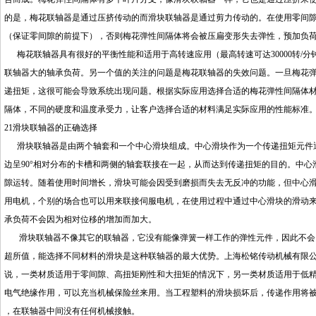
的是，梅花联轴器是通过压挤传动的而滑块联轴器是通过剪力传动的。在使用零间
（保证零间隙的前提下），否则梅花弹性间隔体将会被压扁变形失去弹性，预加负
梅花联轴器具有很好的平衡性能和适用于高转速应用（最高转速可达30000转/
联轴器大的轴承负荷。另一个值的关注的问题是梅花联轴器的失效问题。一旦梅花
递扭矩，这很可能会导致系统出现问题。根据实际应用选择合适的梅花弹性间隔体
隔体，不同的硬度和温度承受力，让客户选择合适的材料满足实际应用的性能标准
21滑块联轴器的正确选择
滑块联轴器是由两个轴套和一个中心滑块组成。中心滑块作为一个传递扭矩元件通
边呈90°相对分布的卡槽和两侧的轴套联接在一起，从而达到传递扭矩的目的。中
隙运转。随着使用时间增长，滑块可能会因受到磨损而失去无反冲的功能，但中心
用电机，个别的场合也可以用来联接伺服电机，在使用过程中通过中心滑块的滑动
承负荷不会因为相对位移的增加而加大。
滑块联轴器不像其它的联轴器，它没有能像弹簧一样工作的弹性元件，因此不会因
超所值，能选择不同材料的滑块是这种联轴器的最大优势。上海松铭传动机械有限
说，一类材质适用于零间隙、高扭矩刚性和大扭矩的情况下，另一类材质适用于低
电气绝缘作用，可以充当机械保险丝来用。当工程塑料的滑块损坏后，传递作用将
，在联轴器中间没有任何机械接触。