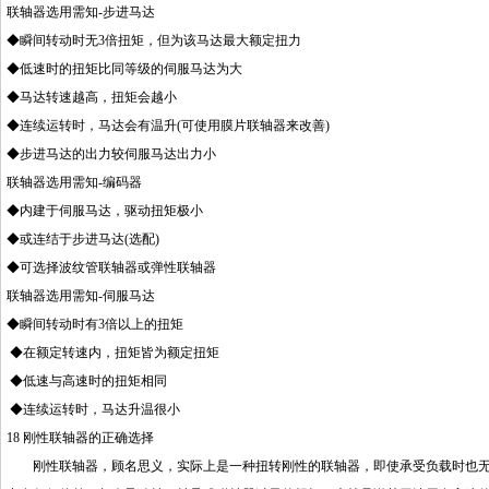
联轴器选用需知-步进马达
◆瞬间转动时无3倍扭矩，但为该马达最大额定扭力
◆低速时的扭矩比同等级的伺服马达为大
◆马达转速越高，扭矩会越小
◆连续运转时，马达会有温升(可使用膜片联轴器来改善)
◆步进马达的出力较伺服马达出力小
联轴器选用需知-编码器
◆内建于伺服马达，驱动扭矩极小
◆或连结于步进马达(选配)
◆可选择波纹管联轴器或弹性联轴器
联轴器选用需知-伺服马达
◆瞬间转动时有3倍以上的扭矩
◆在额定转速内，扭矩皆为额定扭矩
◆低速与高速时的扭矩相同
◆连续运转时，马达升温很小
18 刚性联轴器的正确选择
刚性联轴器，顾名思义，实际上是一种扭转刚性的联轴器，即使承受负载时也无