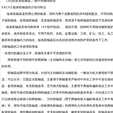
LXQ型星形联轴器----接中间轴球铰型
9 KC/GL链条联轴器的介绍与特点
链条联轴器是利用公用的链条，同时与两个齿数相同的并列链轮配合，不同结构形
子链联轴器、齿形链联轴器、尼龙链联轴器等。双排滚子链联轴器性能优于其他结
链条联轴器具有结构简单（4个组件组成）、装卸方便、拆卸时不用移动被联接的
命较长、成本较低等优点。可用于纺织、农机、起重运输、工程、矿山、轻工、化
载荷和传递轴向力的场合，链条联轴器应在良好的润滑并有防护罩的条件下工作。
10联轴器的工作原理和用途
在现代机械企业之中，联轴有关着不可忽视的作用。
用来联接不同机构中的两根轴（主动轴和从动轴）使之共同旋转以传递扭矩的机
的作用。
联轴器由两半部分组成，分别与主动轴和从动轴联接。一般动力机大都借助于联
况，可以分为：①固定式联轴器。主要用于两轴要求严格对中并在工作中不发生相
器、套筒联轴器、夹壳联轴器等。②可移式联轴器。主要用于两轴有偏斜或在工作
轴器。刚性可移式联轴器利用联轴器工作零件间构成的动联接具有某一方向或几个
行位移或角位移很小的两根轴）、万向联轴器（用于两轴有较大偏斜角或在工作中
移）等，弹性可移式联轴器（简称弹性联轴器）利用弹性元件的弹性变形来补偿两
板簧联轴器、弹性圈栓销联轴器、尼龙栓销联轴器、橡胶套筒联轴器等。联轴器有