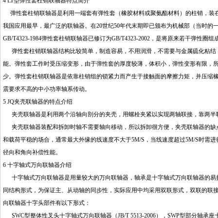
4 LT型弹性套柱销联轴器特点简介
弹性套柱销联轴器是利用一端套有弹性套（橡胶材料或聚氨酯材料）的柱销，装在
我国应用最早，最广泛的联轴器。在20世纪50年代末期即已颁布为机械部（当时的一机
GB/T4323-1984弹性套柱销联轴器已修订为GB/T4323-2002，是将原来若干弹
弹性套柱销联轴器结构比较简单，制造容易，不用润滑，不需要与金属硫化粘结，
能。弹性套工作时受压缩变形，由于弹性套的厚度较薄，体积小，弹性变形有限，
少。弹性套柱销联轴器是依靠柱销组的锁紧力而产生于接触面的摩擦力矩，并压缩
震要求不高的中小功率轴系传动。
5 JQ夹壳联轴器的特点介绍
夹壳联轴器是利用两个沿轴向剖分的夹壳，用螺栓夹紧以实现两轴联接，靠两半
夹壳联轴器装配和拆卸时轴不需要轴向移动，所以拆卸很方便，夹壳联轴器的缺点
和载荷平稳的场合，通常最大外缘的线速度不大于5M/S，当线速度超过5M/S时
径向和角向补偿性能。
6 十字轴式万向联轴器介绍
十字轴式万向联轴器是用量较大的万向联轴器，轴承是十字轴式万向联轴器的易损
同结构形式，为保证主、从动轴的同步性，实际应用中均采用双联形式，双联的联
向联轴器十字头部件有以下形式：
SWC型整体性叉头十字轴式万向联轴器（JB/T 5513-2006），SWP型部分轴承座十