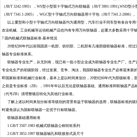
（JB/T 3242-1993），WS型小型双十字轴式万向联轴器（JB/T 5901-1991),W
（JB/T 7341.1-2005），WGC型十字轴式万向联轴器用十字包（JB/T 7341.2-2006）。
以上重型和小型十字轴式万向联轴器均为通用型，汽车行业不同车型有各自专用十
农业机械、工业机械等运动机械产品也均有专用万向联轴器，起重大多数采用十字
7 国内机械式联轴器标准-基本情况
20世纪80年代以前我国原一机部、纺织部、二机部有几项部级联轴器标准，经过近
轴器专业标准体系。
联轴器专业生产，从无到有，现已有一批小型企业成为联轴器专业生产厂。生产设
专业化生产的初级阶段，经过发展、竞争、淘汰，我国联轴器专业生产必将迎来新
即国家标准和机械行业标准，基本上是以时间来划分，20世纪60年代为部级标准，至1
之前是专业标准（ZB），1991年年以后无论是联轴器基础、通用标准和联轴器产品标准
（代号ZB）清理整顿后转化为其他行业标准。
了解上述以时间来划分标准等级别的背景有益于联轴器的选用，联轴器标准的级别
时避免误认为国标联轴器一定优于行标联轴器。
联轴器基础通用标准
1.GB/T 3507-1983 机械式联轴器公称转矩系列
2.GB/T 3852-1997 联轴器轴孔和联接形式及尺寸