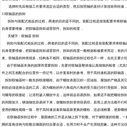
选择时先应根据工作要求选定合适的类型，然后按照轴的直径计算扭矩和转速，
11联轴器的拆卸
拆卸与装配式相反的过程，两者的目的是不同的。装配过程是按装配要求将联轴器
自身需要维修，把联轴器拆卸成零部件。拆卸的程度 ...
关键字：联轴器 拆卸
拆卸与装配式相反的过程，两者的目的是不同的。装配过程是按装配要求将联轴器
自身需要维修，把联轴器拆卸成零部件。拆卸的程度一般根据检修要求而定，有的
来。联轴器的种类很多，结构各不相同，联轴器的拆卸过程也不一样，在此主要介绍
由于联轴器本身的故障而需要拆卸，先要对联轴器整体做认真细致的检查（尤其对
件之间互相配合的位置作一些记号，以作复装时的参考。用于高转速机器的联轴器，
拆卸联轴器时一般先拆联接螺栓。由于螺纹表面沉积一层油垢、腐蚀的产物及其它
拆卸必须选择合适的工具，因为螺栓的外六角或内六角的受力面已经打滑损坏，拆
与螺母的联接处，让溶剂渗入螺纹中去，这样就会容易拆卸。如果还不能把螺栓拆卸
的间隙加大，锈蚀物也容易掉下来，使螺栓拆卸变得容易些。若用上述办法都不行
使用的螺栓规格一致，用于高转速设备联轴器新更换的螺栓，还必须称重，使新螺栓
在联轴器拆卸过程中，最困难的工作是从轴上拆下轮毂。对于键联接的轮毂，一般
脚的直角挂钩与轮毂后侧面的结合要合适，在用力时不会产生滑脱想象。这种方法