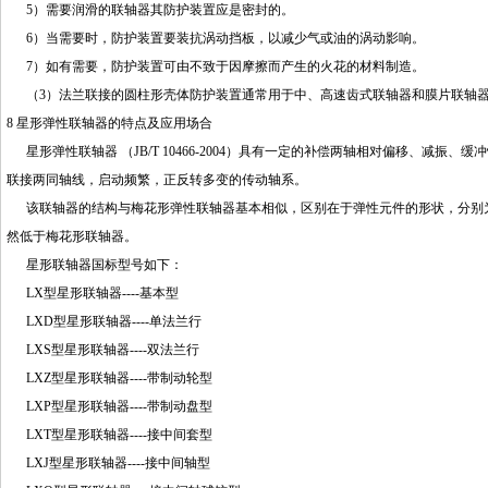
5）需要润滑的联轴器其防护装置应是密封的。
6）当需要时，防护装置要装抗涡动挡板，以减少气或油的涡动影响。
7）如有需要，防护装置可由不致于因摩擦而产生的火花的材料制造。
（3）法兰联接的圆柱形壳体防护装置通常用于中、高速齿式联轴器和膜片联轴
8 星形弹性联轴器的特点及应用场合
星形弹性联轴器 （JB/T 10466-2004）具有一定的补偿两轴相对偏移、减
联接两同轴线，启动频繁，正反转多变的传动轴系。
该联轴器的结构与梅花形弹性联轴器基本相似，区别在于弹性元件的形状，分别为
然低于梅花形联轴器。
星形联轴器国标型号如下：
LX型星形联轴器----基本型
LXD型星形联轴器----单法兰行
LXS型星形联轴器----双法兰行
LXZ型星形联轴器----带制动轮型
LXP型星形联轴器----带制动盘型
LXT型星形联轴器----接中间套型
LXJ型星形联轴器----接中间轴型