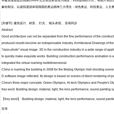
本建筑漫游是以我国2008年北京奥运射击馆为场景，利用虚拟的方式，将图片加以
象绘制法。以虚拟漫游体现我国的奥运精神三大理念：绿色奥运、科技奥运、人文
[关键字] 建筑设计、材质 、灯光 、镜头表现 、音画同步
Abstract
Good architecture can not be separated from the fine performance of the construct
produced results become an indispensable industry. Architectural Drawings of the m
"class photo" visual image. 3D in the construction industry in a wide range of applic
to quickly make exquisite works. Building construction performance animation is a for
integrated the virtual roaming multidimensional.
China is roaming the building in 2008 for the Beijing Olympic Hall shooting scenes, 
D software image reflected. Its design is based on scenes of direct rendering of 
China's three major concepts: Green Olympics, Hi-tech Olympics and People's Ol
Key word: Building design, material, light, the lens performance, sound painting 
【Key word】: Building design, material, light, the lens performance, sound paint
目录