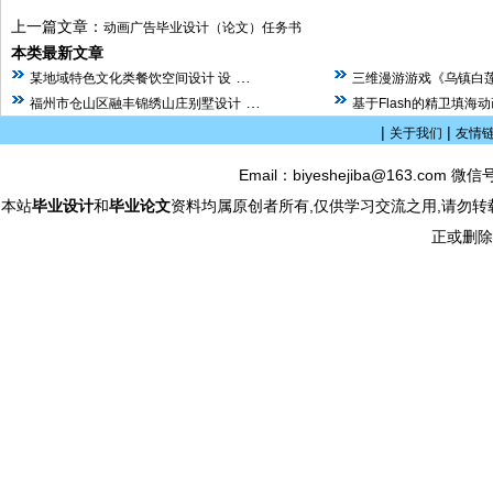
上一篇文章：
动画广告毕业设计（论文）任务书
本类最新文章
…
某地域特色文化类餐饮空间设计 设
三维漫游游戏《乌镇白
…
福州市仓山区融丰锦绣山庄别墅设计
基于Flash的精卫填海
|
|
关于我们
友情
Email：biyeshejiba@163.com 微信
本站
毕业设计
和
毕业论文
资料均属原创者所有,仅供学习交流之用,请勿转
正或删除