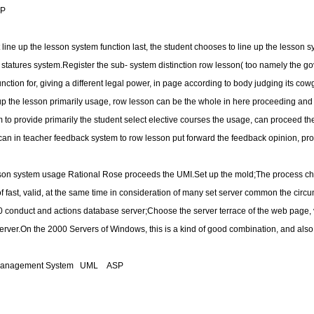
P
ine up the lesson system function last, the student chooses to line up the lesson sy
 statures system.Register the sub- system distinction row lesson( too namely the gov
unction for, giving a different legal power, in page according to body judging its cow
p the lesson primarily usage, row lesson can be the whole in here proceeding and li
 to provide primarily the student select elective courses the usage, can proceed the
an in teacher feedback system to row lesson put forward the feedback opinion, prov
on system usage Rational Rose proceeds the UMI.Set up the mold;The process choi
of fast, valid, at the same time in consideration of many set server common the cir
conduct and actions database server;Choose the server terrace of the web page, 
erver.On the 2000 Servers of Windows, this is a kind of good combination, and also
n Management System UML ASP