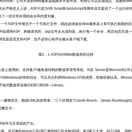
的缩写，是Microsoft：公司开发的Web服务器端脚本开发环境，利用它可以生成动态、高效的W
严格意义上讲，ASP只是为VB Script和JaVaScript等脚本语言提供了一个运
供了一些非常好用的命令和内置对象。
，一个ASP文件相当于一个可执行文件，因此必须放在Web服务器上有可执行权限的目
器开始调用ASP，将被请求的．asp文件从头读到底，执行每一个命令，然后动态生成一
浏览器是否支持ASP，也不必担心程序会被从客户端下载。
图2．1 ASP访问Web数据库的过程
ndows服务器上使用的、支持客户/服务器结构的数据库管理系统。SQL Server是Microso
er与Windows的有机结合，可以充分利用Windows NT的优势，性能价格比高。Microso
放式数据库连接(ODBC)和DB—Library。
e)即统一建模语言。根据UML的发明者，“三个好朋友”Crandv Booch、James Rumbaugh以及Iv
书，其概念为：
记录软件为主系统的产出。
后被Rational公司(现己被IBM公司并购)招揽，集3家之大成，创立UML，同时也构