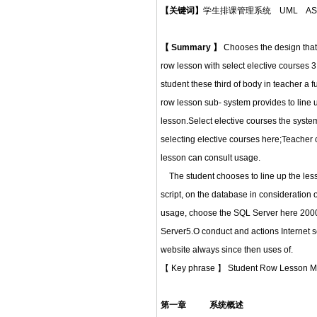
【关键词】
学生排课管理系统 UML AS
【
Summary
】
Chooses the design that l
row lesson with select elective courses 3
student these third of body in teacher a f
row lesson sub- system provides to line u
lesson.Select elective courses the system
selecting elective courses here;Teacher c
lesson can consult usage.
The student chooses to line up the less
script, on the database in consideration 
usage, choose the SQL Server here 2000 
Server5.O conduct and actions Internet s
website always since then uses of.
【 Key phrase 】 Student Row Lesso
第一章
系统概述