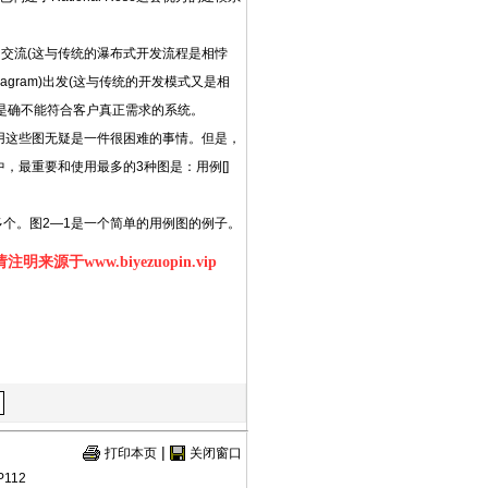
交流(这与传统的瀑布式开发流程是相悖
agram)出发(这与传统的开发模式又是相
是确不能符合客户真正需求的系统。
用这些图无疑是一件很困难的事情。但是，
述这些图中，最重要和使用最多的3种图是：用例[]
个。图2—1是一个简单的用例图的例子。
明来源于www.biyezuopin.vip
|
打印本页
关闭窗口
112