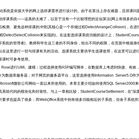
ttlement)系统是依据大学的网上选排课需求进行设计的。由于在算法上存在难题，且排
动排课系统——这真的太难了，以至于没有一个比较理想的近似算法(网上有很多的自
、避免这种排课的冲突(其核心是一个存储过程DetectArrangeCollision)
ctSelectCollision来实现的)。在这套选排课系统功能的设计上，StudentCour
也即系统的管理者)、教师和学生这三者的不同身份，给出不同的权限，在页面中根据身
以在这里进行一切与排课有关的活动。选课系统主要供学生选课使用，在这里可以进
排课时可参考使用。
使用Rational Rose进行UMI。建模；过程选择使用ASP编写脚本，在数据库上考虑到快
作为数据库服务器；对于网页的服务器平台，这里选择使用Information Server5.O作为Int
icrosoft微软公司网站一直以来所使用的。本章主要介绍如何使用SQL Server2
码的模块化和封装性。与上一章相比较，StudentCourseSettlement．在“深度
要求也提高了很多；而Web()ffice系统中则有很多功能相近的子系统，但各子系统