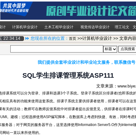
设计
计算机毕业设计
土木工程毕业设计
视觉传达毕业设计
理工论文
期五
22:34:14
您现在所在的位置：
>>计算机毕业设计 >> 文章内
首页
我们提供全套毕业设计和毕业论文服务，联系微信号
SQL学生排课管理系统ASP111
文章来源：www.biy
选排课系统可以分为登录、排课和选课3个子系统。登录子系统区分排课者(也即系统的
其相应具有的功能来使用这套系统。排课子系统主要供排课者使用，排课者可以在这
课有关的活动；教师可在教师反馈系统中对排课者提出反馈意见，供排课者在排课时
se进行UMI。建模；过程选择使用ASP编写脚本，在数据库上考虑到快捷、有效，同时
服务器；对于网页的服务器平台，这里选择使用Information Server5.O作为Internet服
软公司网站一直以来所使用的。