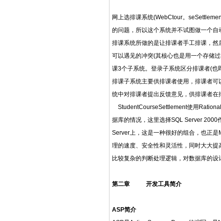
网上选排课系统(WebCtour。seSe
的问题，所以这个系统并不试图做一个自
排课系统所做的是让排课者手工排课，然后检测
可以遇见的冲突(其核心也是用一个存储过程Dete
课3个子系统。登录子系统区分排课者(
排课子系统主要供排课者使用，排课者可
统中对排课者提出反馈意见，供排课者在
StudentCourseSettlement
据库的情况，这里选择SQL Server 2000
Server上，这是一种很好的组合，也正是M
理的速度、安全性和灵活性，同时大大提高系统代
比较复杂的判断处理逻辑，对数据库的设计
第二章
开发工具简介
ASP
简介