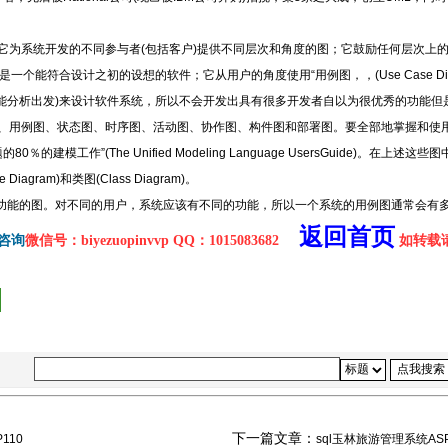
它为系统开发的不同参与者(包括客户)提供不同层次和角度的图；它鼓励任何层次上的
个能符合设计之初的设想的软件；它从用户的角度使用“用例图，，(Use Case Di
能分析出发)来设计软件系统，所以不会开发出具有很多开发者自以为很优秀的功能但
、用例图、状态图、时序图、活动图、协作图、构件图和部署图。要全部地掌握和使
的建模工作”(The Unified Modeling Language UsersGuide)。在上
e Diagram)和类图(Class Diagram)。
功能的图。对不同的用户，系统应该有不同的功能，所以一个系统的用例图通常会有多
返回首页
咨询
微信号：biyezuopinvvp QQ：1015083682
如转载请注
下一篇文章：
110
sql玉林旅游管理系统ASP