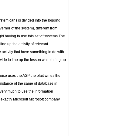
stem cans is divided into the logging,
ernor of the system), different from
girl having to use this set of systems.The
ne up the activity of relevant
 activity that have something to do with
ide to line up the lesson while lining up
ce uses the ASP the plait writes the
cumstance of the same of database in
very much to use the Information
 exactly Microsoft Microsoft company