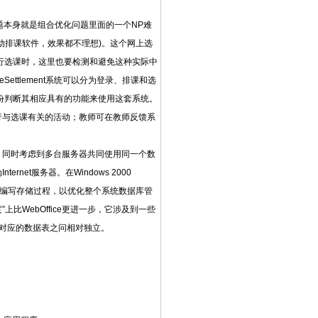
课问题本身就是组合优化问题里面的一个NP难
动排课软件，效果都不理想)。这个网上选
，在进行选课时，这里也要检测和避免这种实际中
seSettlement系统可以分为登录、排课和选
份判断其相应具有的功能来使用这套系统。
行与选课有关的活动；教师可在教师反馈系
捷、有效，同时考虑到多台服务器共同使用同一个数
ernet服务器。在Windows 2000
000来编写存储过程，以优化整个系统数据库管
”上比WebOffice更进一步，它涉及到一些
所对应的数据表之问相对独立。