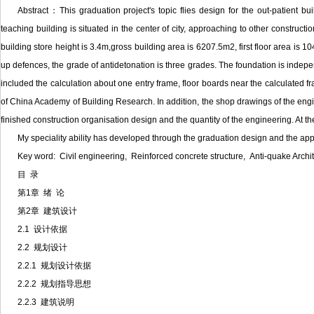
Abstract：This graduation project's topic flies design for the out-patient b
teaching building is situated in the center of city, approaching to other construct
building store height is 3.4m,gross building area is 6207.5m2, first floor area is 
up defences, the grade of antidetonation is three grades. The foundation is indep
included the calculation about one entry frame, floor boards near the calculated 
of China Academy of Building Research. In addition, the shop drawings of the engi
finished construction organisation design and the quantity of the engineering. At t
My speciality ability has developed through the graduation design and the appli
Key word: Civil engineering, Reinforced concrete structure, Anti-quake Arch
目 录
第1章 绪 论
第2章 建筑设计
2.1 设计依据
2.2 规划设计
2.2.1 规划设计依据
2.2.2 规划指导思想
2.2.3 建筑说明