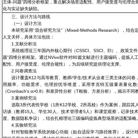
主体-问题”四维分析框架，重点解决场景适配性、用户接受度与伦理合
化与实证缺失缺陷。
三、设计方法与路线
（一）设计方法
本研究采用“混合研究方法”（Mixed-Methods Research
人文关怀，具体方法包括：
1.文献分析法
系统梳理近三年国内外核心期刊（CSSCI、SSCI、EI）、政策文件
题”四维分析框架。通过NVivo软件对80篇文献进行主题编码，提炼
配性、用户接受度、伦理合规性），为后续研究提供理论支撑。
2.问卷调查法
设计覆盖K12与高等教育、教师/学生/技术从业者三类主体的问卷
用频率、功能需求、伦理担忧等维度，采用李克特五级量表量化数据
（Cronbach's α>0.8）和差异性分析（T检验、方差分析），揭示
3.案例研究法
选取3所代表性学校（1所K12学校、2所高校）作为案例，跟踪
访谈（教师15人、学生30人、技术管理者5人）和课堂观察，记录技
度、数据隐私争议），结合扎根理论三级编码提炼典型场景的适配策略
4.实验研究法
针对智能教学系统的核心功能（如自适应学习路径推荐），设计对