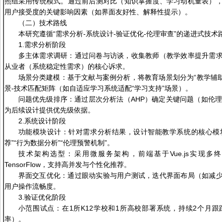
照组采用传统模式。通过前后测对比（知识掌握度、学习动机量表）
用户接受度的关键影响因素（如界面友好性、解释性提示）。
（二）技术路线
本研究遵循“需求分析-系统设计-验证优化-伦理审查”的递进式技
1.需求分析阶段
多主体需求调研：通过问卷与访谈，收集教师（教学效率提升需
从业者（系统稳定性需求）的核心诉求。
场景分类建模：基于文献与案例分析，将教育场景划分为“教学辅助”
景-技术匹配矩阵（如自适应学习系统适配“学习支持”场景）。
问题优先级排序：通过层次分析法（AHP）确定关键问题（如伦理
为后续设计提供优先级依据。
2.系统设计阶段
功能模块设计：针对需求分析结果，设计智能教学系统的核心模块
荐”“行为数据分析”“伦理预警机制”。
技术架构选型：采用微服务架构，前端基于Vue.js实现多终端适配
TensorFlow，支持高并发与个性化推荐。
界面交互优化：通过眼动实验与用户测试，迭代界面布局（如减
用户操作流畅度。
3.验证优化阶段
小范围试点：在1所K12学校和1所高校部署系统，持续2个月
率）。