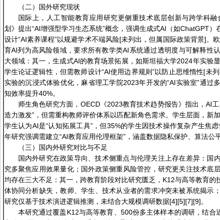
（二）国外研究现状
国际上，人工智能教育应用研究更侧重技术底层创新与跨学科融合
划》提出“AI增强型学习生态系统”概念，强调生成式AI（如ChatGP
设计“AI素养课程”以规避学术不端风险[未列出，但属国际政策背景]。
育AI列为高风险领域，要求所有教学类AI系统通过透明度与可解释性
大领域：其一，生成式AI的教育场景拓展，如斯坦福大学2024年实验显
学生论证逻辑性，但需教师设计“AI使用边界规则”以防止思维惰性[未
实验的沉浸式体验优化，麻省理工学院2023年开发的“AI实验室”通
知效率提升40%。
师生角色研究方面，OECD《2023教育技术趋势报告》指出，AI
造力激发”，但需重构教师评价体系以匹配新角色需求。学生层面，新加坡
学生认为AI是“认知拓展工具”，但35%的学生因技术操作复杂产生焦虑
年研究强调需建立“AI教育应用伦理框架”，涵盖数据隐私保护、算法公
（三）国内外研究对比与不足
国内外研究在政策导向、技术侧重点与伦理关注上存在差异：国
究多聚焦应用效果量化；国外政策侧重风险管控，研究更关注技术底
均存在三大不足：其一，跨教育阶段对比研究匮乏，K12与高等教育的
体协同分析缺失，教师、学生、技术从业者的需求冲突未被系统揭示
研究仅基于技术演进逻辑推测，未结合大规模调研数据[4][5][7][9]。
本研究通过覆盖K12与高等教育、500份多主体样本的调研，结合近