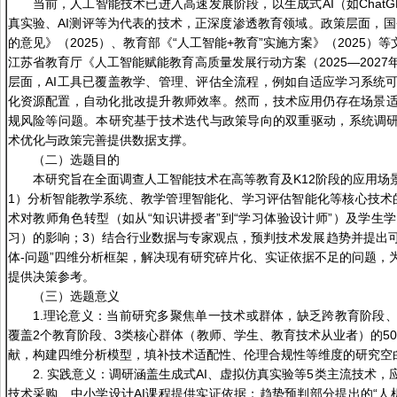
当前，人工智能技术已进入高速发展阶段，以生成式AI（如Chat
真实验、AI测评等为代表的技术，正深度渗透教育领域。政策层面，国
的意见》（2025）、教育部《“人工智能+教育”实施方案》（2025）
江苏省教育厅《人工智能赋能教育高质量发展行动方案（2025—202
层面，AI工具已覆盖教学、管理、评估全流程，例如自适应学习系统
化资源配置，自动化批改提升教师效率。然而，技术应用仍存在场景
规风险等问题。本研究基于技术迭代与政策导向的双重驱动，系统调研
术优化与政策完善提供数据支撑。
（二）选题目的
本研究旨在全面调查人工智能技术在高等教育及K12阶段的应用场
1）分析智能教学系统、教学管理智能化、学习评估智能化等核心技术的
术对教师角色转型（如从“知识讲授者”到“学习体验设计师”）及学生
习）的影响；3）结合行业数据与专家观点，预判技术发展趋势并提出可
体-问题”四维分析框架，解决现有研究碎片化、实证依据不足的问题，
提供决策参考。
（三）选题意义
1.理论意义：当前研究多聚焦单一技术或群体，缺乏跨教育阶段
覆盖2个教育阶段、3类核心群体（教师、学生、教育技术从业者）的50
献，构建四维分析模型，填补技术适配性、伦理合规性等维度的研究空
2. 实践意义：调研涵盖生成式AI、虚拟仿真实验等5类主流技术，
技术采购、中小学设计AI课程提供实证依据；趋势预判部分提出的“人机