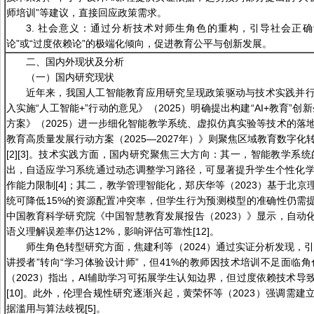
师培训”等建议，直接回应政策需求。
3. 社会意义：通过分析技术对师生角色的重构，引导社会正确
论”或“过度依赖论”的极端化倾向，促进教育公平与创新发展。
二、国内外现状及分析
（一）国内研究现状
近年来，我国人工智能教育应用研究呈现政策驱动与技术实践并
入实施“人工智能+”行动的意见》（2025）明确提出构建“AI+教育”创
方案》（2025）进一步细化智能教学系统、虚拟仿真实验等技术的落
教育高质量发展行动方案（2025—2027年）》则聚焦区域教育数字化
[2][3]。技术实践方面，国内研究聚焦三大方向：其一，智能教学系统
出，自适应学习系统通过动态调整学习路径，可显著提升学生个性化
作能力限制[4]；其二，教学管理智能化，郑庆华等（2023）基于北
统可降低15%的资源配置冲突率，但学生行为预测模型的准确性仍需提升[
中国教育科学研究院《中国智慧教育发展报告（2023）》显示，自动
语义理解误差率仍达12%，影响评估可靠性[12]。
师生角色转型研究方面，焦建利等（2024）通过实证分析发现，引入
讲授者”转向“学习体验设计师”，但41%的教师因技术培训不足面临角
（2023）指出，AI辅助学习可拓展学生认知边界，但过度依赖技术导
[10]。此外，伦理合规性研究逐渐兴起，黄荣怀等（2023）强调需建
据滥用与算法歧视[5]。