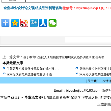
全套毕业设计论文现成成品资料请咨询
微信号：biyezuopinvvp QQ：1
上一篇文章：
基于教育行业的人工智能技术应用现状及趋势调查研究 任务书
本类最新文章
…
手部康复指板屈伸按摩装置的机构设
智能电表控制电路设计 
…
家用光伏发电系统逆变电源设计 任
家用光伏发电系统逆变电
|
|
关于我们
友情
Email：biyeshejiba@163.com 微信
本站
毕业设计
和
毕业论文
资料均属原创者所有,仅供学习交流之用,请勿转
正或删除