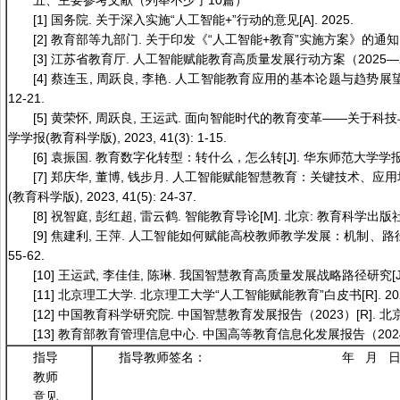
五、主要参考文献（列举不少于10篇）
[1] 国务院. 关于深入实施“人工智能+”行动的意见[A]. 2025.
[2] 教育部等九部门. 关于印发《“人工智能+教育”实施方案》的通知[Z].
[3] 江苏省教育厅. 人工智能赋能教育高质量发展行动方案（2025—2027
[4] 蔡连玉, 周跃良, 李艳. 人工智能教育应用的基本论题与趋势展望[J].
12-21.
[5] 黄荣怀, 周跃良, 王运武. 面向智能时代的教育变革——关于科
学学报(教育科学版), 2023, 41(3): 1-15.
[6] 袁振国. 教育数字化转型：转什么，怎么转[J]. 华东师范大学学报(教育科学
[7] 郑庆华, 董博, 钱步月. 人工智能赋能智慧教育：关键技术、应
(教育科学版), 2023, 41(5): 24-37.
[8] 祝智庭, 彭红超, 雷云鹤. 智能教育导论[M]. 北京: 教育科学出版社,
[9] 焦建利, 王萍. 人工智能如何赋能高校教师教学发展：机制、路径与挑战[
55-62.
[10] 王运武, 李佳佳, 陈琳. 我国智慧教育高质量发展战略路径研究[J]. 中国
[11] 北京理工大学. 北京理工大学“人工智能赋能教育”白皮书[R]. 202
[12] 中国教育科学研究院. 中国智慧教育发展报告（2023）[R]. 北京
[13] 教育部教育管理信息中心. 中国高等教育信息化发展报告（2024）[
指导
指导教师签名： 年 月 
教师
意见