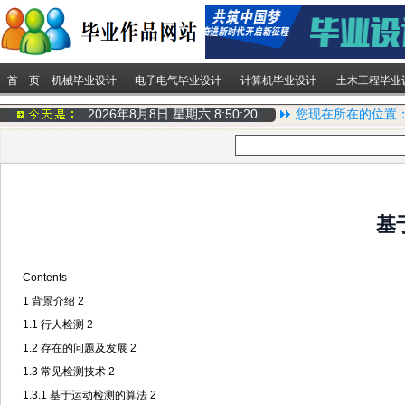
首 页
机械毕业设计
电子电气毕业设计
计算机毕业设计
土木工程毕业
2026年8月8日 星期六
8:50:21
您现在所在的位置
基
Contents
1
背景介绍
2
1.1
行人检测
2
1.2
存在的问题及发展
2
1.3
常见检测技术
2
1.3.1
基于运动检测的算法
2