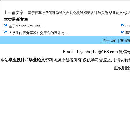
上一篇文章：
基于停车收费管理系统的自动化测试框架设计与实施 毕业论文+参
本类最新文章
…
基于MatlabSimulink
3
…
大学生内容分享和社交平台的设计与
基
|
|
关于我们
友情
Email：biyeshejiba@163.com 微信
本站
毕业设计
和
毕业论文
资料均属原创者所有,仅供学习交流之用,请勿转
正或删除