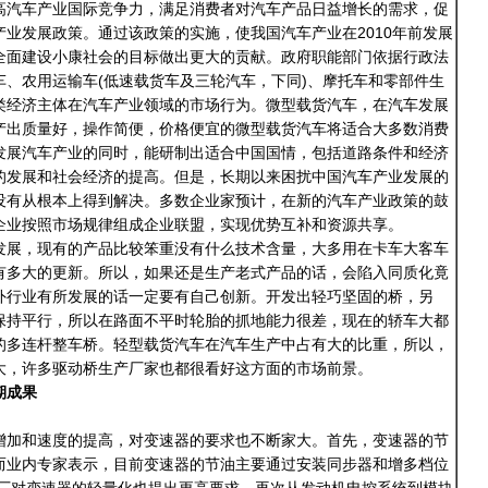
高汽车产业国际竞争力，满足消费者对汽车产品日益增长的需求，促
业发展政策。通过该政策的实施，使我国汽车产业在2010年前发展
全面建设小康社会的目标做出更大的贡献。政府职能部门依据行政法
、农用运输车(低速载货车及三轮汽车，下同)、摩托车和零部件生
类经济主体在汽车产业领域的市场行为。微型载货汽车，在汽车发展
产出质量好，操作简便，价格便宜的微型载货汽车将适合大多数消费
发展汽车产业的同时，能研制出适合中国国情，包括道路条件和经济
的发展和社会经济的提高。但是，长期以来困扰中国汽车产业发展的
没有从根本上得到解决。多数企业家预计，在新的汽车产业政策的鼓
企业按照市场规律组成企业联盟，实现优势互补和资源共享。
发展，现有的产品比较笨重没有什么技术含量，大多用在卡车大客车
有多大的更新。所以，如果还是生产老式产品的话，会陷入同质化竟
外行业有所发展的话一定要有自己创新。开发出轻巧坚固的桥，另
保持平行，所以在路面不平时轮胎的抓地能力很差，现在的轿车大都
的多连杆整车桥。轻型载货汽车在汽车生产中占有大的比重，所以，
大，许多驱动桥生产厂家也都很看好这方面的市场前景。
期成果
增加和速度的提高，对变速器的要求也不断家大。首先，变速器的节
而业内专家表示，目前变速器的节油主要通过安装同步器和增多档位