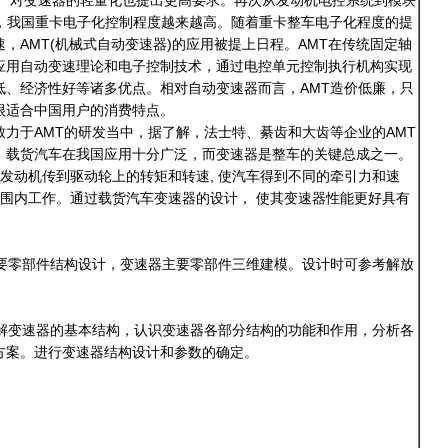
车厂对变速器的轻量化也提出更高要求。再次从发动机电控系统到模块
用，我国重卡电子化控制程度越来越高。随着重卡整车电子化程度的提
，AMT(机械式自动变速器)的应用被提上日程。AMT在传统固定轴
应用自动变速理论和电子控制技术，通过电控单元控制执行机构实现
低、经济性好等诸多优点。相对自动变速器而言，AMT造价低廉，只
很适合中国用户的消费特点。
力于AMT的研发当中，据了解，法士特、綦齿和大齿等企业的AMT
。载货汽车在我国应用十分广泛，而变速器是整车的关键总成之一。
变发动机传到驱动轮上的转矩和转速, 使汽车得到不同的牵引力和速
范围内工作。通过载货汽车变速器的设计， 使其变速器性能更好具有
零部件结构设计，变速器主要零部件三维建模。设计时可参考解放
变速器的基本结构，认识变速器各部分结构的功能和作用，分析各
方案。进行变速器结构设计和参数的确定。
构