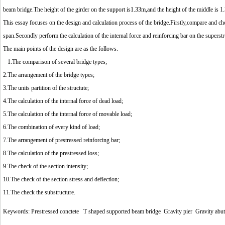
beam bridge.The height of the girder on the support is1.33m,and the height of the middle is 1.
This essay focuses on the design and calculation process of the bridge.Firstly,compare and ch
span.Secondly perform the calculation of the internal force and reinforcing bar on the superstru
The main points of the design are as the follows.
1.The comparison of several bridge types;
2.The arrangement of the bridge types;
3.The units partition of the structute;
4.The calculation of the internal force of dead load;
5.The calculation of the internal force of movable load;
6.The combination of every kind of load;
7.The arrangement of prestressed reinforcing bar;
8.The calculation of the prestressed loss;
9.The check of the section intensity;
10.The check of the section stress and deflection;
11.The check the substructure.
Keywords: Prestressed conctete T shaped supported beam bridge Gravity pier Gravity abu