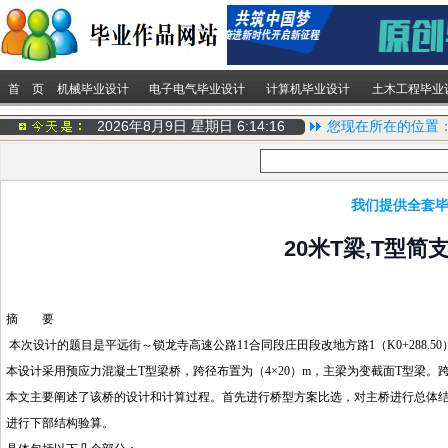
首 页
机械毕业设计
电子电气毕业设计
计算机毕业设计
土木工程毕业
2026年8月9日 星期日
6:14:16
您现在所在的位置
我们提供全套毕
20米T梁,T型简
摘 要
本次设计的题目是平远街～锁龙寺高速公路11合同段庄田段改地方路1（K0+288.5
本设计采用预应力混凝土T型梁桥，跨径布置为（4×20）m，主梁为变截面T型梁。跨中
本文主要阐述了该桥的设计和计算过程。首先进行桥型方案比选，对主桥进行总体
进行下部结构验算。