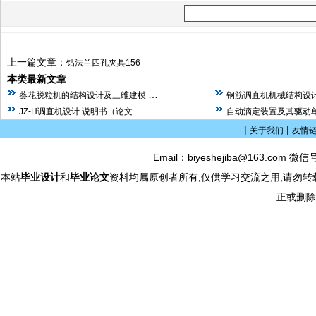
上一篇文章：
钻法兰四孔夹具156
本类最新文章
…
葵花脱粒机的结构设计及三维建模
钢筋调直机机械结构设计
…
JZ-H调直机设计 说明书（论文
自动滴定装置及其驱动单
|
|
关于我们
友情
Email：biyeshejiba@163.com 微信
本站
毕业设计
和
毕业论文
资料均属原创者所有,仅供学习交流之用,请勿转
正或删除