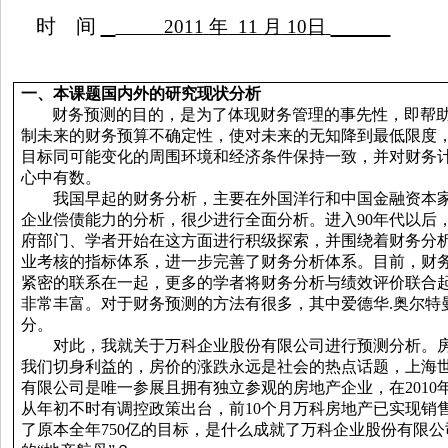
时
间
201
1
年
11
月
1
0
日
一
、本课题国内外的研究现状分析
财务预测的目的，是为了体现财务管理的事先性，即帮
制未来的财务预算不确定性，使对未来的无知降到最低限度
目标同可能变化的周围环境和经济条件保持一致，并对财务
心中有数。
我国早起的财务分析，主要在外国洋行和中国金融资本
企业偿债能力的分析，很少进行全面分析。进入
90
年代以后
府部门、学者开始在这方面进行积级探索，并围绕着财务分
业考核的指标体系，进一步完善了财务分析体系。目前，财
紧密的联系在一起，更多的学者将财务分析与绩效评价联合
非常丰富。对于财务预测的方法有很多，其中爱德华
.
奥尔特
分。
对此，我就关于万科企业股份有限公司进行预测分析。
我们切身利益的，房价的涨跌永远是社会的热点话题，上海
有限公司是唯一参展且拥有独立参观的房地产企业，在
2010
从年初不时有调控政策出台，前
10
个月万科房地产已实现销
了原本全年
750
亿的目标，是什么成就了万科企业股份有限公