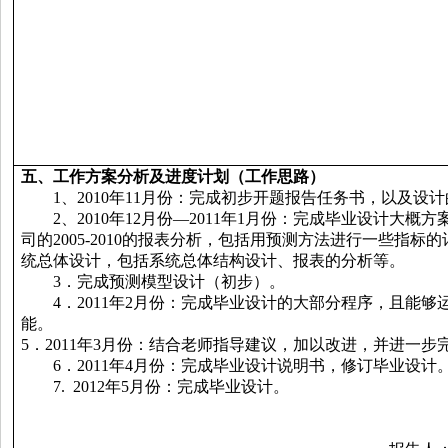
五
、工作方案分析及进度计划（工作思路）
1
、
2010
年
11
月份：完成
初步开题报告任务书，以及设计
2
、
2010
年
12
月份
—2011
年
1
月份：完成毕业设计大概方
司的
2005-2010
的报表
分析，包括
用预测方法进行一些指标的
统总体设计，包括系统总体结构设计、
报表的分析等。
3
．
完成
预测模型
设计（初步）。
4
．
2011
年
2
月份：完成毕业设计的大部分程序，且能够
能
。
5
．
2011
年
3
月份：结合老师指导建议，
加以
改进，并进一步
6
．
2011
年
4
月份：完成毕业设计说明书
，
修订毕业设计
7.
201
2
年
5
月份：完成毕业设计。