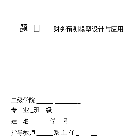
题
目
财务预测模型设计与应用
二级学院
专
业
班
级
姓
名
学
号
指导教师
系
主
任