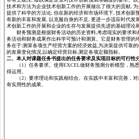
技术和方法为企业技术创新工作
的
开展做出了很大
的
贡献
,
为
提供了科学
的
方法论
,
但在新
的
经济和市场环境下
,
技术创新
有新
的
丰富和发展
,
以克服自身
的
不足
,
更进一步适应时代发
术创新工作
的
开展和企业
的
生存与发展提供先进
的
基础理论
财务预测是根据财务活动的历史资料
,
考虑现实的要求和
务活动和财务成果作出科学可预计和测算。它是财务管理的
务在于
:
测算各项生产经营方案的经济效益
,
为决策提供可靠的
的发展变化情况
,
以确定经营目标
,
测定各项定额
指
标
。
二
、本人对课题任务书提出的任务要求及实现目标的可行性
（
1
）
任务要求
。
使用
EXCEL
做财务预测分析模型，熟
得运用。
（
2
）要求理论和实践相结合。在实践中丰富和完善，对
有实用性的成果。