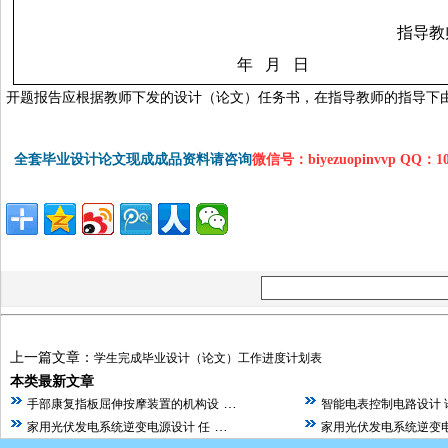
指导教
年
月
日
开题报告应根据教师下发的设计（论文）任务书，在指导教师的指导下
全套毕业设计论文现成成品资料请咨询
微信号：biyezuopinvvp QQ：1
上一篇文章：
学生完成毕业设计（论文）工作进度计划表
本类最新文章
…
手部康复指板屈伸按摩装置的机构设
智能电表控制电路设计 
…
家用光伏发电系统逆变电源设计 任
家用光伏发电系统逆变电