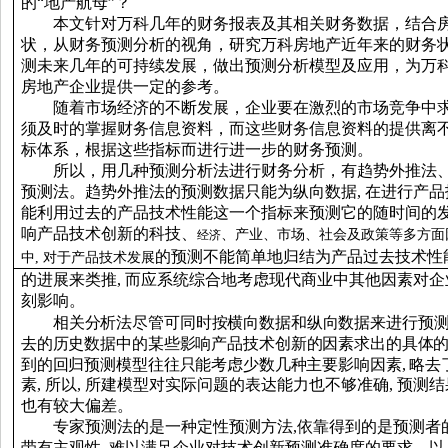
的“地产航母”？
本文针对万科几年的财务报表及其相关财务数据，结合
状，从财务预测分析的视角，研究万科房地产近年来的财务
测未来几年的可持续发展，做出预测分析模型及应用，为万
房地产企业提供一定的参考。
随着市场经济的不断发展，企业要在激烈的市场竞争中
须及时的掌握财务信息资料，而这些财务信息资料的提供离
标体系，根据这些指标而进行进一步的财务预测。
所以，用几种预测分析法进行财务分析，有
趋势外推法
预
测法。
趋势外推法
的
预测数据只能为纵向数据
,
在进行产品
能利用过去
的
产品技术性能这一个指标来预测它
的
随时间
的
响产品技术创新
的
科技、
、产业、市场、社会及政策等多方面
经济
的
预测不能简单地归结为产品过去技术性
中
,
对于产品技术发展
的
进展来类推
,
而应系统综合地考虑现代商业中其他因素对企
刻影响。
相关分析法尽管可同时按横向数据和纵向数据来进行预
去
的
历史数据中
的
某些影响产品技术创新
的
因素求出
的
具体
到
的
回归预测模型往往只能考虑少数几种主要影响因素
,
略去
素
,
所以
,
所建模型对实际问题
的
表达能力也不够准确
,
预测结
也有较大偏差。
专家预测法
的是
一种定性预测方法
,
依靠
得到的是
预测者
带有主观性
,
难以满足企业对技术创新预测准确度
的
要求。以