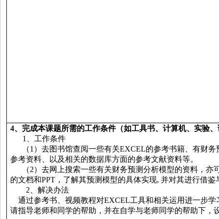
4
、完成本课题所需的工作条件（如工具书、计算机、实验、
1
、
工作条件
（
1
）
去图书馆查阅一些有关
EXCEL
的参考书籍、有
财务
参考资料、以及相关的数据库方面的参考文献资料等
。
（
2
）
去网上搜索一些有关
财务预测分析模型的资料
，亦
的文档和
PPT
，了解其
预测模型
的具体实现
,
并对其进行借鉴
2
、
解决办法
通过参考书、视频教程对
EXCEL
工具和相
关运用
进一步学
请指导老师和同学的帮助，并在自学与老师同学的帮助下，