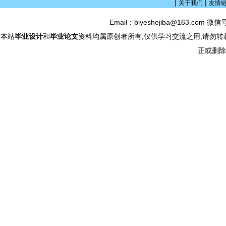
|
|
关于我们
友情
Email：biyeshejiba@163.com 微信
本站
毕业设计
和
毕业论文
资料均属原创者所有,仅供学习交流之用,请勿转
正或删除