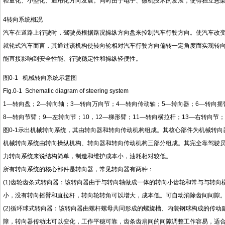
轻量化、小型化、通用化方向发展。同时由于电子、微机技术的发展，使得独立悬
4转向系统概况
汽车在道路上行驶时，驾驶员根据路况操纵方向盘来控制汽车行驶方向。使汽车改
就轮式汽车而言，其通过该机构使转向轮相对汽车行驶方向偏转一定角度而实现转
能直接影响到安全性能、行驶稳定性和操纵轻便性。
图0-1 机械转向系统示意图
Fig.0-1 Schematic diagram of steering system
1—转向盘；2—转向轴；3—转向万向节；4—转向传动轴；5—转向器；6—转向摇
8—转向节臂；9—左转向节；10，12—梯形臂；11—转向横拉杆；13—右转向节；
图0-1示出机械转向系统，其由转向器和转向传动机构组成。其核心部件为机械转
机械转向系统由转向操纵机构、转向器和转向传动机构三部分组成。其完全靠驾驶
力转向系统来说结构简单，制造和维护成本小，油耗相对较低。
所有转向系统的核心部件是转向器，常见转向器有两种：
(1)齿轮齿条式转向器：该转向器由于与转向轴做成一体的转向小齿轮和常与与转向
小，没有转向摇臂和直拉杆，转向轮转角可以增大，成本低。可自动消除齿间间隙
(2)循环球式转向器：该转向器由螺杆螺母共同形成的螺旋槽、内装钢球构成的传
障，转向器传动比可以变化，工作平稳可靠，齿条齿扇间的间隙调整工作容易，适