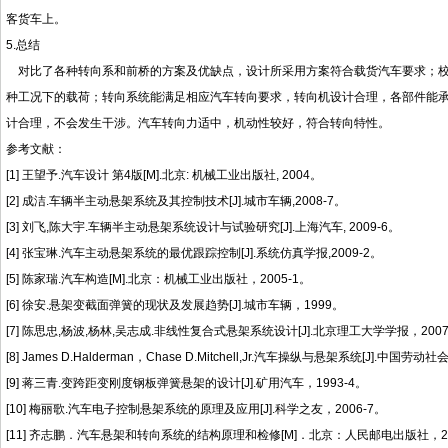
客货车上。
5.总结
对比了各种转向系和前桥的方案及优缺点，设计所采用方案符合载货汽车要求；校
种工况下的载荷；转向系统能满足相应汽车转向要求，转向机设计合理，各部件能
计合理，不会发生干涉。汽车转向力适中，机动性较好，符合转向特性。
参考文献：
[1] 王望予.汽车设计 第4版[M].北京: 机械工业出版社, 2004。
[2] 成洁.车辆半主动悬架系统及其控制技术[J].城市车辆,2008-7。
[3] 刘飞,陈大宇.车辆半主动悬架系统设计与试验研究[J].上海汽车, 2009-6。
[4] 张宝琳.汽车主动悬架系统的最优跟踪控制[J].系统仿真学报,2009-2。
[5] 陈家瑞.汽车构造[M].北京：机械工业出版社，2005-1。
[6] 徐安.悬架变截面弹簧的现状及发展趋势[J].城市车辆，1999。
[7] 陈思忠,杨波,杨林,吴志成.非线性复合式悬架系统设计[J].北京理工大学学报，2007
[8] James D.Halderman，Chase D.Mitchell,Jr.汽车操纵与悬架系统[J].中国
[9] 蒋三青.变跨距变刚度钢板弹簧悬架的设计[J].矿用汽车，1993-4。
[10] 梅丽歌.汽车电子控制悬架系统的原理及应用[J].科学之友，2006-7。
[11] 齐志鹏．汽车悬架和转向系统的结构原理和检修[M]．北京：人民邮电出版社，20