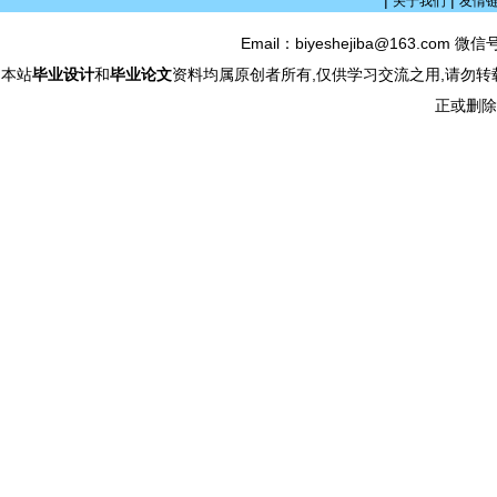
|
|
关于我们
友情
Email：biyeshejiba@163.com 微信
本站
毕业设计
和
毕业论文
资料均属原创者所有,仅供学习交流之用,请勿转
正或删除