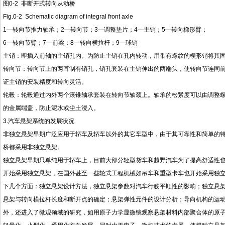
图0-2 非断开式转向从动桥
Fig.0-2 Schematic diagram of integral front axle
1—转向节推力轴承；2—转向节；3—调整垫片；4—主销；5—转向梯形臂；
6—转向节臂；7—前梁；8—转向横拉杆；9—球销
主销：即插入前轴的主销孔内。为防止主销在孔内转动，用带有螺纹的楔形销将其
转向节：转向节上的两耳制有销孔，销孔套装在主销伸出的两端头，使转向节连同
证主销的安装精度和转向灵活。
轮毂：轮毂通过内外两个滚锥轴承套装在转向节轴颈上。轴承的松紧度可以由调整
的金属端盖，防止泥水或尘土浸入。
3.汽车悬架系统的发展状况
非独立悬架早期广泛应用于轿车及轿车以外的其它车型中，由于其可靠性和简单的
桥都采用非独立悬架。
独立悬架早期只单纯用于轿车上，目前大部分轻型货车和越野汽车为了提高舒适性
开始采用独立悬架，在国外甚至一些轮式工程机械如吊车和重型卡车也开始采用独
下几个方面：独立悬架设计方法，独立悬架参数对汽车行驶平顺性的影响；独立悬
悬架与转向横拉杆长度和断开点的确定；悬架弹性元件的设计分析；导向机构的运
外，还进入了微观领域的研究，如用原子力学显微镜观察悬架材料内部聚合体的原子