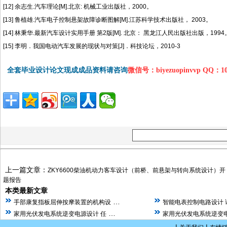
[12] 余志生.汽车理论[M].北京: 机械工业出版社，2000。
[13] 鲁植雄.汽车电子控制悬架故障诊断图解[M].江苏科学技术出版社， 2003。
[14] 林秉华.最新汽车设计实用手册 第2版[M]. 北京： 黑龙江人民出版社出版，1994
[15] 李明．我国电动汽车发展的现状与对策[J]．科技论坛，2010-3
全套毕业设计论文现成成品资料请咨询
微信号：biyezuopinvvp QQ：1
上一篇文章：
ZKY6600柴油机动力客车设计（前桥、前悬架与转向系统设计）开
题报告
本类最新文章
…
手部康复指板屈伸按摩装置的机构设
智能电表控制电路设计 
…
家用光伏发电系统逆变电源设计 任
家用光伏发电系统逆变电