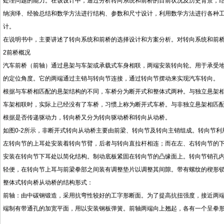
处理问题的能力。在该设计中，通过分析转向系统和前桥的目前状况及历史背景，
纳演绎、经验总结和数学方法进行结构、参数和尺寸设计，利用数学方法进行各种
计。
在说明书中，主要讲述了转向系统和前桥的选择设计和方案分析。对转向系统和前
2前桥概况
汽车前桥（前轴）通过悬架与车架或承载式车身相联，两端安装转向轮。用于承受
的定位角度。它的两端通过主销与转向节连接，通过转向节摆动来实现汽车转向。
根据与车桥相匹配的悬架结构的不同，车桥分为断开式和整体式两种。与独立悬架
车架相联时，实际上已经没有了车桥，习惯上称为断开式车桥。与非独立悬架相匹
根据是否传递驱动力，转向桥又分为转向驱动桥和转向从动桥。
如图0-2所示，非断开式转向从动桥主要由前梁、转向节及转向主销组成。转向节
左转向节的上耳处安装着转向节臂，后者与转向直拉杆相连；而在左、右转向节的
安装在转向节下耳处以简化结构。制动底板紧固在转向节的凸缘面上。转向节销孔
轻便，在转向节上耳与前梁拳部之间装有调整垫片以调整其间隙。带有螺纹的楔形
整体式转向桥从动桥的结构形式：
前轴：由中碳钢锻造，采用抗弯性较好的工字形断面。为了提高抗扭强度，接近两
端制有带通孔的加宽平面，用以安装钢板弹簧。前轴两端向上翘起，各有一个呈拳