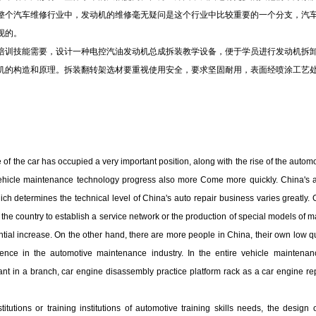
整个汽车维修行业中，发动机的维修毫无疑问是这个行业中比较重要的一个分支，汽
现的。
培训技能需要，设计一种电控汽油发动机总成拆装教学设备，便于学员进行发动机拆
机的构造和原理。拆装翻转架选材要重视使用安全，要求坚固耐用，表面经喷涂工艺
e of the car has occupied a very important position, along with the rise of the auto
vehicle maintenance technology progress also more Come more quickly. China's a
hich determines the technical level of China's auto repair business varies greatly
the country to establish a service network or the production of special models of m
antial increase. On the other hand, there are more people in China, their own low qu
ence in the automotive maintenance industry. In the entire vehicle maintenan
ant in a branch, car engine disassembly practice platform rack as a car engine re
itutions or training institutions of automotive training skills needs, the design