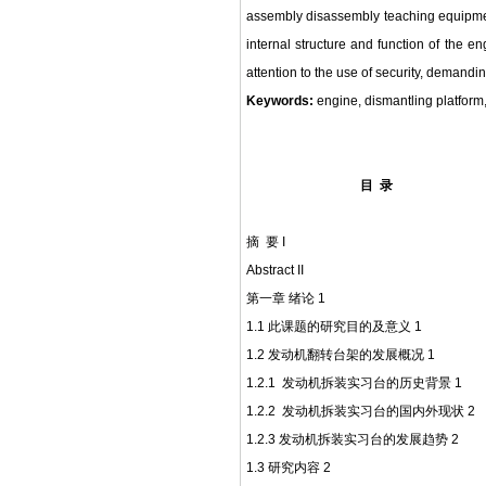
assembly disassembly teaching equipment 
internal structure and function of the e
attention to the use of security, demandi
Keywords:
engine, dismantling platform,
目
录
摘
要
I
Abstract II
第一章
绪论
1
1.1
此课题的研究目的
及意义
1
1.2
发动机翻转台架的发展概况
1
1.2.1
发动机拆装实习台
的历史背景
1
1.2.2
发动机拆装实习台
的国内外现状
2
1.2.3
发动机拆装实习台的发展趋势
2
1.3
研究内容
2