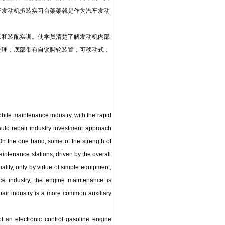
车发动机拆装实习台架架就是作为汽车发动
卸和装配实训。使学员清楚了解发动机内部
处理，底部带有自锁脚轮装置，可移动式，
mobile maintenance industry, with the rapid
uto repair industry investment approach
. On the one hand, some of the strength of
aintenance stations, driven by the overall
ality, only by virtue of simple equipment,
ce industry, the engine maintenance is
pair industry is a more common auxiliary
 of an electronic control gasoline engine