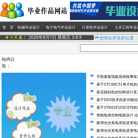
首 页
机械毕业设计
电子电气毕业设计
计算机毕业设计
土木工程毕业
2026年8月7日 星期五
3:8:9
您现在所在的位置
站内公
告：
手部康复指板屈伸按摩装
基于STC89C51单片
葵花脱粒机的结构设计及
基于DDS技术的多功能信
基于STM32F103C8T
智能电表控制电路设计 
家用光伏发电系统逆变电
家用光伏发电系统逆变电