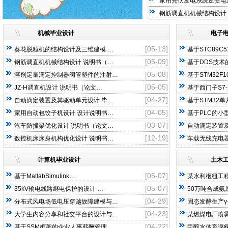
家用光伏发电系统逆变电
钢筋调直机机械结构设计
机械毕业设计
电子
[05-13]
葵花脱粒机的结构设计及三维建模 …
基于STC89C
[05-09]
钢筋调直机机械结构设计 说明书（…
基于DDS技术
[05-08]
溶剂定量滴定控制器阀管塑件的注射…
基于STM32F1
[05-05]
JZ-H调直机设计 说明书（论文…
基于西门子S7-
[04-27]
自动滴定装置及其驱动单元设计 毕…
基于STM32
[04-05]
家用自动包饺子机设计 设计说明书…
基于PLC的小
[03-07]
汽车防撞梁优化设计 说明书（论文…
自动滴定装置及
[12-19]
数控机床床身机构优化设计 说明书…
车载无线充电器
计算机毕业设计
土木
[05-07]
基于MatlabSimulink…
某水利枢纽工程
[05-07]
35kV输电线路继电保护的设计 …
50万吨合成氨
[04-29]
分布式风电场低电压穿越故障建模与…
固态发酵生产γ
[04-23]
大学生内容分享和社交平台的设计与…
某燃煤电厂喷
[04-22]
基于SSM框架的企业人事薪酬管理…
甲醇水体系浮阀