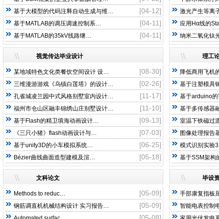
[04-12]
基于大模型的代码注释自动生成与维…
激光产生等离子
[04-11]
基于MATLAB的调压调速控制系…
应用Hα线的St
[04-11]
基于MATLAB的35kV线路继…
纳米二氧化钛光
视觉传达毕业设计
理工
[08-30]
某地域特色文化类餐饮空间设计 设…
降低商用飞机
[02-26]
三维漫游游戏《乌镇白莲塔》的设计…
基于注塑模具
[11-17]
孔雀城凌兰园中式风格别墅室内设计…
基于arduin
[11-10]
福州市仓山区融丰锦绣山庄别墅设计…
基于多传感器
[09-13]
基于Flash的精卫填海动画设计…
室温下铁磁过渡
[07-03]
《三只小猪》flash动画设计与…
图像处理报告基
[06-25]
基于unity3D的小车模拟系统…
模式识别实验3
[05-18]
Bézier曲线曲面造型建模及渲…
基于SSM架构
文科论文
毕设
[05-09]
Methods to reduc…
手部康复指板
[05-09]
钢筋调直机机械结构设计 实习报告…
智能电表控制电
[05-08]
Automated surfac…
家用光伏发电系