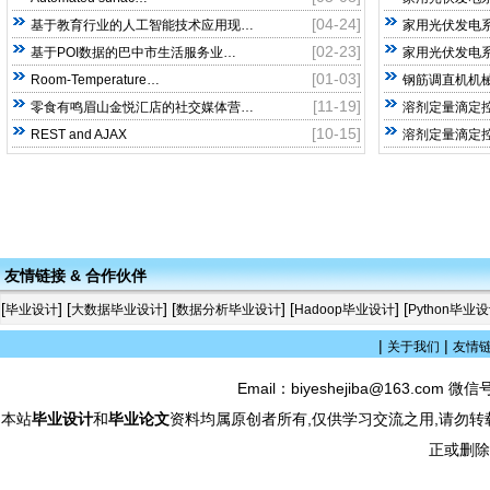
[04-24]
基于教育行业的人工智能技术应用现…
家用光伏发电系
[02-23]
基于POI数据的巴中市生活服务业…
家用光伏发电系
[01-03]
Room-Temperature…
钢筋调直机机械
[11-19]
零食有鸣眉山金悦汇店的社交媒体营…
溶剂定量滴定
[10-15]
REST and AJAX
溶剂定量滴定
友情链接 & 合作伙伴
[
] [
] [
] [
] [
毕业设计
大数据毕业设计
数据分析毕业设计
Hadoop毕业设计
Python毕业
|
|
关于我们
友情
Email：biyeshejiba@163.com 微信
本站
毕业设计
和
毕业论文
资料均属原创者所有,仅供学习交流之用,请勿转
正或删除